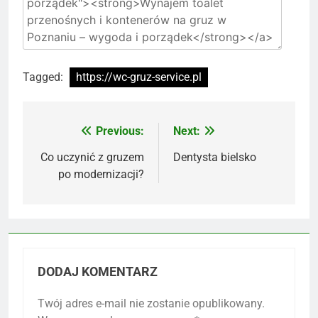
Tagged:
https://wc-gruz-service.pl
Previous:
Next:
Nawigacja
wpisu
Co uczynić z gruzem
Dentysta bielsko
po modernizacji?
DODAJ KOMENTARZ
Twój adres e-mail nie zostanie opublikowany.