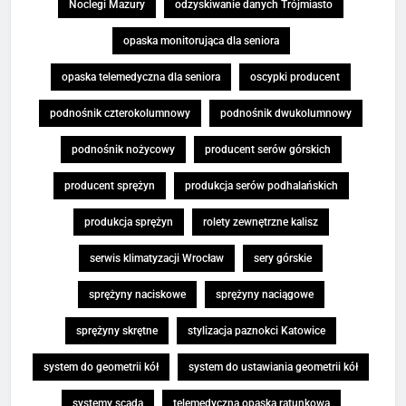
Noclegi Mazury
odzyskiwanie danych Trójmiasto
opaska monitorująca dla seniora
opaska telemedyczna dla seniora
oscypki producent
podnośnik czterokolumnowy
podnośnik dwukolumnowy
podnośnik nożycowy
producent serów górskich
producent sprężyn
produkcja serów podhalańskich
produkcja sprężyn
rolety zewnętrzne kalisz
serwis klimatyzacji Wrocław
sery górskie
sprężyny naciskowe
sprężyny naciągowe
sprężyny skrętne
stylizacja paznokci Katowice
system do geometrii kół
system do ustawiania geometrii kół
systemy scada
telemedyczna opaska ratunkowa