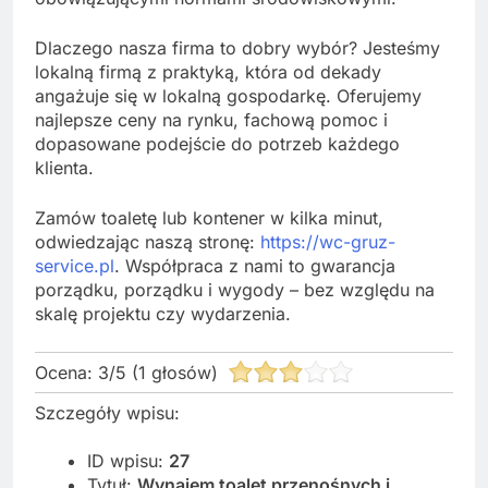
Dlaczego nasza firma to dobry wybór? Jesteśmy
lokalną firmą z praktyką, która od dekady
angażuje się w lokalną gospodarkę. Oferujemy
najlepsze ceny na rynku, fachową pomoc i
dopasowane podejście do potrzeb każdego
klienta.
Zamów toaletę lub kontener w kilka minut,
odwiedzając naszą stronę:
https://wc-gruz-
service.pl
. Współpraca z nami to gwarancja
porządku, porządku i wygody – bez względu na
skalę projektu czy wydarzenia.
Ocena:
3
/
5
(
1
głosów)
Szczegóły wpisu:
ID wpisu:
27
Tytuł:
Wynajem toalet przenośnych i