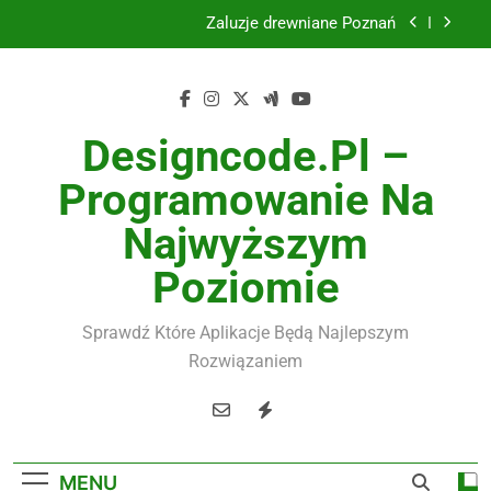
Skip
Instalacje elektryczne Gdańsk
to
content
Wysokiej jakości spławik elektryczny
Utylizacja odpadów Lublin
Designcode.pl –
Żaluzje drewniane Poznań
Programowanie Na
Instalacje elektryczne Gdańsk
Najwyższym
Wysokiej jakości spławik elektryczny
Poziomie
Sprawdź Które Aplikacje Będą Najlepszym
Rozwiązaniem
MENU