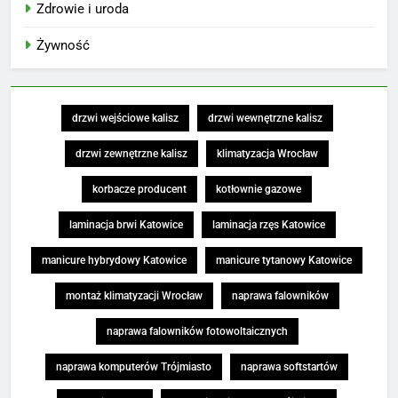
Zdrowie i uroda
Żywność
drzwi wejściowe kalisz
drzwi wewnętrzne kalisz
drzwi zewnętrzne kalisz
klimatyzacja Wrocław
korbacze producent
kotłownie gazowe
laminacja brwi Katowice
laminacja rzęs Katowice
manicure hybrydowy Katowice
manicure tytanowy Katowice
montaż klimatyzacji Wrocław
naprawa falowników
naprawa falowników fotowoltaicznych
naprawa komputerów Trójmiasto
naprawa softstartów