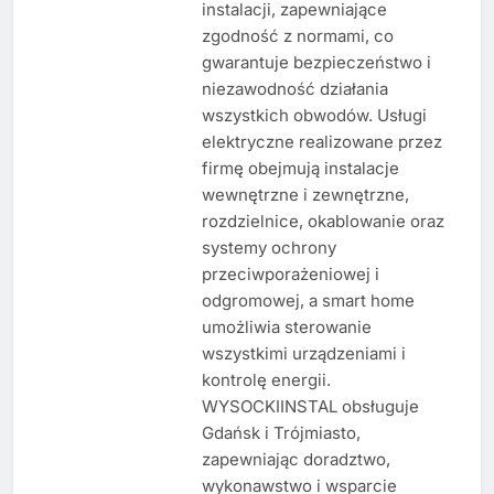
instalacji, zapewniające
zgodność z normami, co
gwarantuje bezpieczeństwo i
niezawodność działania
wszystkich obwodów. Usługi
elektryczne realizowane przez
firmę obejmują instalacje
wewnętrzne i zewnętrzne,
rozdzielnice, okablowanie oraz
systemy ochrony
przeciwporażeniowej i
odgromowej, a smart home
umożliwia sterowanie
wszystkimi urządzeniami i
kontrolę energii.
WYSOCKIINSTAL obsługuje
Gdańsk i Trójmiasto,
zapewniając doradztwo,
wykonawstwo i wsparcie