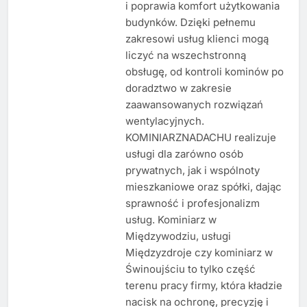
i poprawia komfort użytkowania
budynków. Dzięki pełnemu
zakresowi usług klienci mogą
liczyć na wszechstronną
obsługę, od kontroli kominów po
doradztwo w zakresie
zaawansowanych rozwiązań
wentylacyjnych.
KOMINIARZNADACHU realizuje
usługi dla zarówno osób
prywatnych, jak i wspólnoty
mieszkaniowe oraz spółki, dając
sprawność i profesjonalizm
usług. Kominiarz w
Międzywodziu, usługi
Międzyzdroje czy kominiarz w
Świnoujściu to tylko część
terenu pracy firmy, która kładzie
nacisk na ochronę, precyzję i