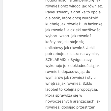
i odporność na temperaturę jak
również oraz wilgoć jak również.
Panel szklany z grafiką to opcja
dla osób, które chcą wyróżnić
kuchnię jak również lub łazienkę
jak również, a dzięki możliwości
wyboru wzoru jak również,
każdy projekt staje się
unikatowy jak również. Jeśli
potrzebujesz lustra na wymiar,
SZKLARMIX z Bydgoszczy
wykonuje je z dokładnością jak
również, dopasowując do
wymiarów jak również i stylu
wnętrza jak również. Szkło
lacobel to kolejna propozycja,
która sprawdza się w
nowoczesnych aranżacjach jak
również, dodając przestrzeni