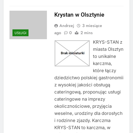
Krystan w Olsztynie
Andrzej
3 miesiące
ago
0
2 mins
USŁUGI
KRYS-STAN z
miasta Olsztyn
to unikalne
karczma,
które łączy
dziedzictwo polskiej gastronomii
z wysokiej jakości obsługą
cateringową, proponując usługi
cateringowe na imprezy
okolicznościowe, przyjęcia
weselne, urodziny dla dorosłych
i rodzinne zjazdy. Karczma
KRYS-STAN to karczma, w