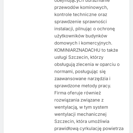
obejmujących udrażnianie
przewodów kominowych,
kontrole techniczne oraz
sprawdzenie sprawności
instalacji, pilnując o ochronę
użytkowników budynków
domowych i komercyjnych.
KOMINIARZNADACHU to także
usługi Szczecin, którzy
obsługują zlecenia w oparciu o
normami, posługując się
zaawansowane narzędzia i
sprawdzone metody pracy.
Firma oferuje również
rozwiązania związane z
wentylacją, w tym system
wentylacji mechanicznej
Szczecin, która umożliwia
prawidłową cyrkulację powietrza