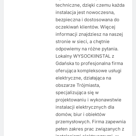
techniczne, dzięki czemu każda
instalacja jest nowoczesna,
bezpieczna i dostosowana do
oczekiwań klientów. Więcej
informacji znajdziesz na naszej
stronie w sieci, a chętnie
odpowiemy na różne pytania.
Lokalny WYSOCKIINSTAL z
Gdańska to profesjonalna firma
oferująca kompleksowe usługi
elektryczne, działająca na
obszarze Trójmiasta,
specjalizująca się w
projektowaniu i wykonawstwie
instalacji elektrycznych dla
domów, biur i obiektów
przemysłowych. Firma zapewnia
pełen zakres prac związanych z