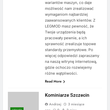
wariantów maszyn, co daje
możliwość nam zrealizować
wymaganiom najbardziej
zaawansowanych klientów. Z
LEGMOD masz pewność, że
Twoje urządzenia będą
pracowały pewnie, a ich
sprawność zrealizuje topowe
standardy przemysłowe. Po
więcej odpowiedzi zapraszamy
na naszą witrynę internetową,
gdzie ochoczo rozwiejemy
różne wątpliwości.
Read More
Kominiarze Szczecin
Andrzej
3 miesiące
ago
0
2 mins