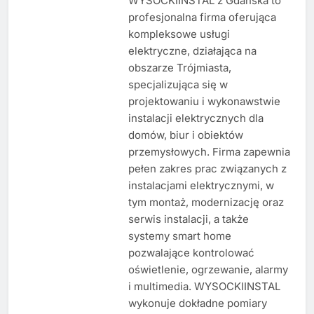
WYSOCKIINSTAL z Gdańska to
profesjonalna firma oferująca
kompleksowe usługi
elektryczne, działająca na
obszarze Trójmiasta,
specjalizująca się w
projektowaniu i wykonawstwie
instalacji elektrycznych dla
domów, biur i obiektów
przemysłowych. Firma zapewnia
pełen zakres prac związanych z
instalacjami elektrycznymi, w
tym montaż, modernizację oraz
serwis instalacji, a także
systemy smart home
pozwalające kontrolować
oświetlenie, ogrzewanie, alarmy
i multimedia. WYSOCKIINSTAL
wykonuje dokładne pomiary