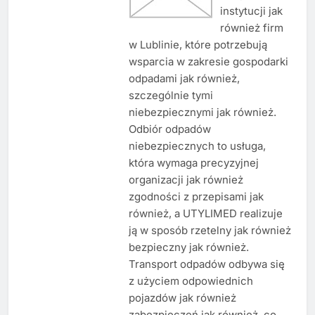
instytucji jak
również firm
w Lublinie, które potrzebują
wsparcia w zakresie gospodarki
odpadami jak również,
szczególnie tymi
niebezpiecznymi jak również.
Odbiór odpadów
niebezpiecznych to usługa,
która wymaga precyzyjnej
organizacji jak również
zgodności z przepisami jak
również, a UTYLIMED realizuje
ją w sposób rzetelny jak również
bezpieczny jak również.
Transport odpadów odbywa się
z użyciem odpowiednich
pojazdów jak również
zabezpieczeń jak również, co