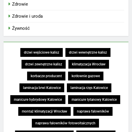
Zdrowie
Zdrowie i uroda
Żywność
drzwi wejściowe kalisz
drzwi wewnętrzne kalisz
drzwi zewnętrzne kalisz
klimatyzacja Wrocław
korbacze producent
kotłownie gazowe
laminacja brwi Katowice
laminacja rzęs Katowice
manicure hybrydowy Katowice
manicure tytanowy Katowice
montaż klimatyzacji Wrocław
naprawa falowników
naprawa falowników fotowoltaicznych