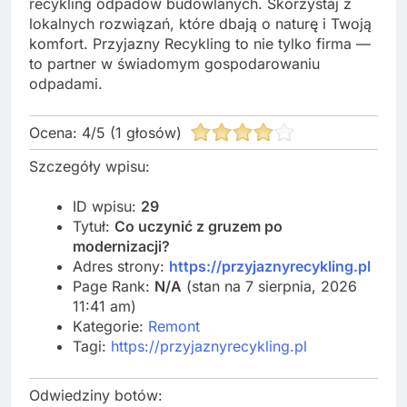
recykling odpadów budowlanych. Skorzystaj z
lokalnych rozwiązań, które dbają o naturę i Twoją
komfort. Przyjazny Recykling to nie tylko firma —
to partner w świadomym gospodarowaniu
odpadami.
Ocena:
4
/
5
(
1
głosów)
Szczegóły wpisu:
ID wpisu:
29
Tytuł:
Co uczynić z gruzem po
modernizacji?
Adres strony:
https://przyjaznyrecykling.pl
Page Rank:
N/A
(stan na 7 sierpnia, 2026
11:41 am)
Kategorie:
Remont
Tagi:
https://przyjaznyrecykling.pl
Odwiedziny botów: