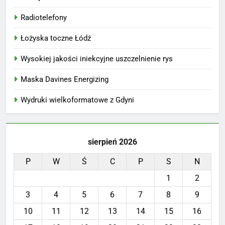
Radiotelefony
Łożyska toczne Łódź
Wysokiej jakości iniekcyjne uszczelnienie rys
Maska Davines Energizing
Wydruki wielkoformatowe z Gdyni
sierpień 2026
P
W
Ś
C
P
S
N
1
2
3
4
5
6
7
8
9
10
11
12
13
14
15
16