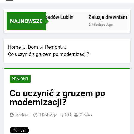
Utylizacja odpadów Lublin
Żaluzje drewniane Poz
NAJNOWSZE
2 Miesiące Ago
2 Miesiące Ago
Home
Dom
Remont
Co uczynić z gruzem po modernizacji?
REMONT
Co uczynić z gruzem po
modernizacji?
0
Andrzej
1 Rok Ago
2 Mins