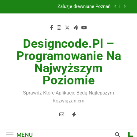
Skip
Żaluzje drewniane Poznań
to
content
Instalacje elektryczne Gdańsk
Wysokiej jakości spławik elektryczny
Designcode.pl –
Utylizacja odpadów Lublin
Programowanie Na
Żaluzje drewniane Poznań
Najwyższym
Instalacje elektryczne Gdańsk
Poziomie
Wysokiej jakości spławik elektryczny
Sprawdź Które Aplikacje Będą Najlepszym
Rozwiązaniem
MENU