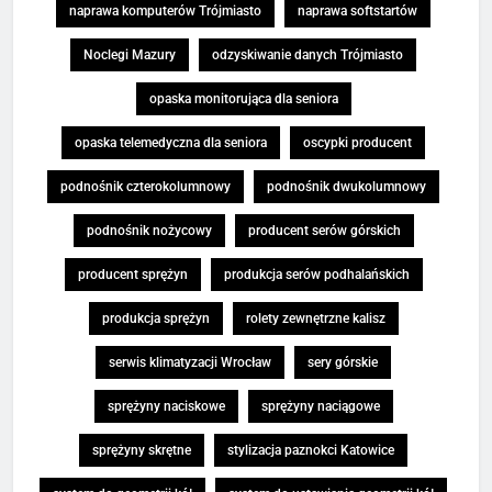
naprawa komputerów Trójmiasto
naprawa softstartów
Noclegi Mazury
odzyskiwanie danych Trójmiasto
opaska monitorująca dla seniora
opaska telemedyczna dla seniora
oscypki producent
podnośnik czterokolumnowy
podnośnik dwukolumnowy
podnośnik nożycowy
producent serów górskich
producent sprężyn
produkcja serów podhalańskich
produkcja sprężyn
rolety zewnętrzne kalisz
serwis klimatyzacji Wrocław
sery górskie
sprężyny naciskowe
sprężyny naciągowe
sprężyny skrętne
stylizacja paznokci Katowice