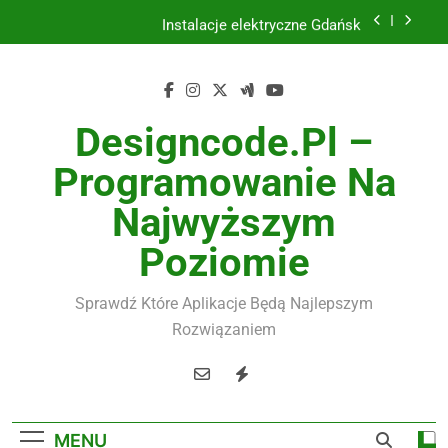
Skip
Instalacje elektryczne Gdańsk
to
content
Wysokiej jakości spławik elektryczny
Utylizacja odpadów Lublin
Designcode.pl –
Żaluzje drewniane Poznań
Programowanie Na
Instalacje elektryczne Gdańsk
Najwyższym
Wysokiej jakości spławik elektryczny
Poziomie
Sprawdź Które Aplikacje Będą Najlepszym
Rozwiązaniem
MENU