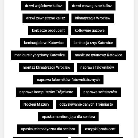
drzwi wejściowe kalisz
drzwi wewnętrzne kalisz
drzwi zewnętrzne kalisz
klimatyzacja Wrocław
korbacze producent
kotłownie gazowe
laminacja brwi Katowice
laminacja rzęs Katowice
manicure hybrydowy Katowice
manicure tytanowy Katowice
montaż klimatyzacji Wrocław
naprawa falowników
naprawa falowników fotowoltaicznych
naprawa komputerów Trójmiasto
naprawa softstartów
Noclegi Mazury
odzyskiwanie danych Trójmiasto
opaska monitorująca dla seniora
opaska telemedyczna dla seniora
oscypki producent