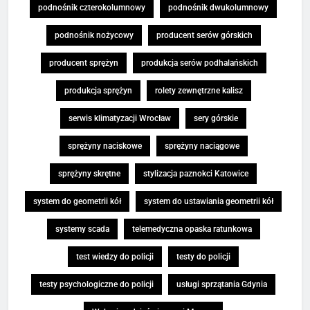
podnośnik czterokolumnowy
podnośnik dwukolumnowy
podnośnik nożycowy
producent serów górskich
producent sprężyn
produkcja serów podhalańskich
produkcja sprężyn
rolety zewnętrzne kalisz
serwis klimatyzacji Wrocław
sery górskie
sprężyny naciskowe
sprężyny naciągowe
sprężyny skrętne
stylizacja paznokci Katowice
system do geometrii kół
system do ustawiania geometrii kół
systemy scada
telemedyczna opaska ratunkowa
test wiedzy do policji
testy do policji
testy psychologiczne do policji
usługi sprzątania Gdynia