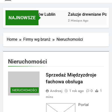
Utylizacja odpadów Lublin
Żaluzje drewniane Poznań
NAJNOWSZE
2 Miesiące Ago
2 Miesiące Ago
Home
Firmy wg branż
Nieruchomości
Nieruchomości
Sprzedaż Międzyzdroje
fachowa obsługa
NIERUCHOMOŚCI
Andrzej
1 rok ago
0
1
mins
Portal