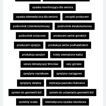
opaska monitorująca dla seniora
opaska telemedyczna dla seniora
oscypki producent
podnośnik czterokolumnowy
podnośnik dwukolumnowy
podnośnik nożycowy
producent serów górskich
producent sprężyn
produkcja serów podhalańskich
produkcja sprężyn
rolety zewnętrzne kalisz
serwis klimatyzacji Wrocław
sery górskie
sprężyny naciskowe
sprężyny naciągowe
sprężyny skrętne
stylizacja paznokci Katowice
system do geometrii kół
system do ustawiania geometrii kół
systemy scada
telemedyczna opaska ratunkowa