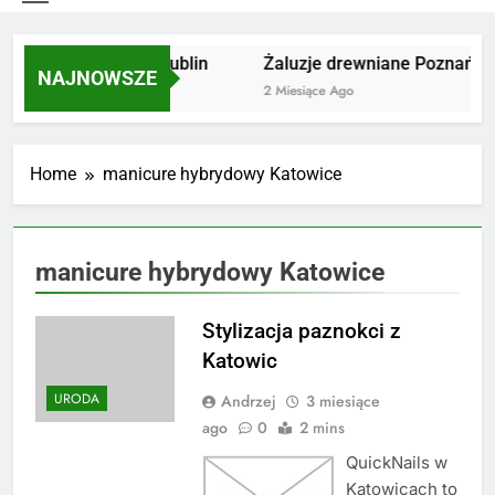
tylizacja odpadów Lublin
Żaluzje drewniane Poznań
NAJNOWSZE
 Miesiące Ago
2 Miesiące Ago
Home
manicure hybrydowy Katowice
manicure hybrydowy Katowice
Stylizacja paznokci z
Katowic
URODA
Andrzej
3 miesiące
ago
0
2 mins
QuickNails w
Katowicach to