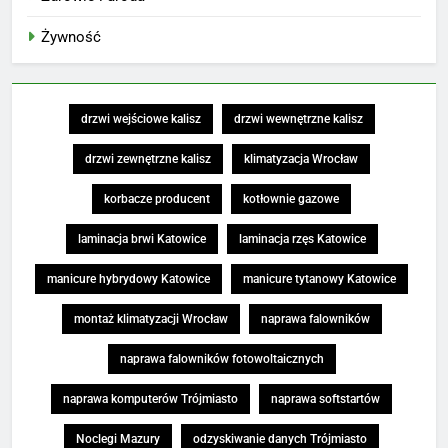
Żywność
drzwi wejściowe kalisz
drzwi wewnętrzne kalisz
drzwi zewnętrzne kalisz
klimatyzacja Wrocław
korbacze producent
kotłownie gazowe
laminacja brwi Katowice
laminacja rzęs Katowice
manicure hybrydowy Katowice
manicure tytanowy Katowice
montaż klimatyzacji Wrocław
naprawa falowników
naprawa falowników fotowoltaicznych
naprawa komputerów Trójmiasto
naprawa softstartów
Noclegi Mazury
odzyskiwanie danych Trójmiasto