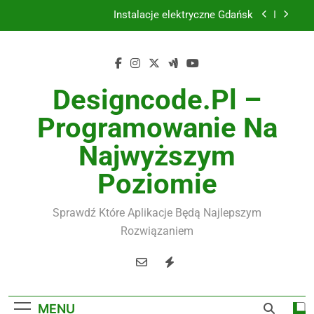
Skip
Instalacje elektryczne Gdańsk
to
content
Wysokiej jakości spławik elektryczny
Utylizacja odpadów Lublin
Designcode.pl –
Żaluzje drewniane Poznań
Programowanie Na
Instalacje elektryczne Gdańsk
Najwyższym
Wysokiej jakości spławik elektryczny
Poziomie
Sprawdź Które Aplikacje Będą Najlepszym
Rozwiązaniem
MENU