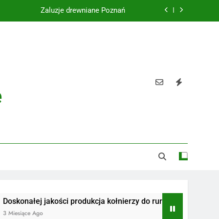
Żaluzje drewniane Poznań
Instalacje elektryczne Gdańsk
Wysokiej jakości spławik elektryczny
Utylizacja odpadów Lublin
e
Żaluzje drewniane Poznań
Instalacje elektryczne Gdańsk
Wysokiej jakości spławik elektryczny
ej jakości produkcja kołnierzy do rur
Radiotelefony
 Ago
3 Miesiące Ago