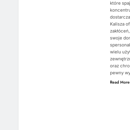
które sp
koncentru
dostarcz
Kalisza o
zakłóceń,
swoje do
spersona
wielu uży
zewnętrzn
oraz chr
pewny wyk
Read More