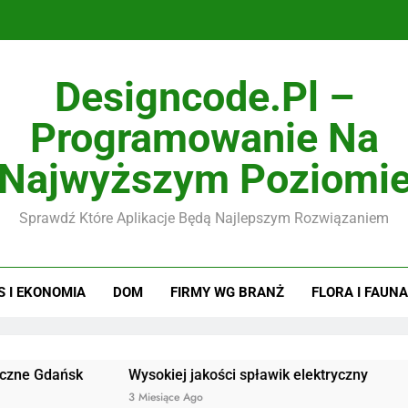
Designcode.pl –
Programowanie Na
Najwyższym Poziomi
Sprawdź Które Aplikacje Będą Najlepszym Rozwiązaniem
S I EKONOMIA
DOM
FIRMY WG BRANŻ
FLORA I FAUNA
ńsk
Wysokiej jakości spławik elektryczny
Doskonał
3 Miesiące Ago
3 Miesiące