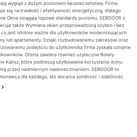
ajają wygląd z dużym poziomem bezpieczeństwa. Firma
je się na trwałość i efektywność energetyczną, dlatego
ane Okna osiągają topowe standardy poziomu. SEBDOOR z
feruje także Wymiana okien przeprowadzoną szybko i bez
 co jest istotnie ważne dla użytkowników modernizujących
my lub apartamenty. Dzięki rozbudowanemu zakresowi oraz
lizowanemu podejściu do użytkownika firma zyskała uznanie
tkowników. Oferta zawiera również użyteczne Rolety
e Kalisz, które podnoszą użytkowanie korzystania domu
onią przed nadmiernym nasłonecznieniem. SEBDOOR to
onawca dla każdego, kto docenia solidność i stabilność.