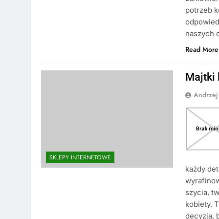
potrzeb 
odpowiedn
naszych 
Read More
Majtki
Andrzej
SKLEPY INTERNETOWE
każdy det
wyrafinow
szycia, t
kobiety. 
decyzja, 