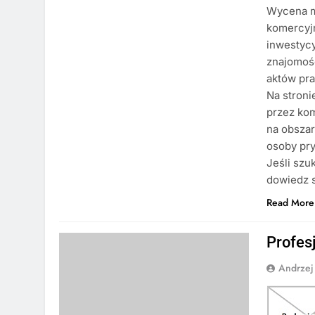
Wycena m
komercyjn
inwestycy
znajomośc
aktów pr
Na stroni
przez ko
na obszar
osoby pry
Jeśli szu
dowiedz s
Read More
Profes
Andrzej