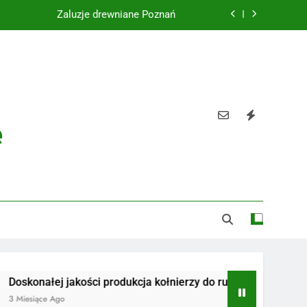
Żaluzje drewniane Poznań
Instalacje elektryczne Gdańsk
Wysokiej jakości spławik elektryczny
Utylizacja odpadów Lublin
e
Żaluzje drewniane Poznań
Instalacje elektryczne Gdańsk
Wysokiej jakości spławik elektryczny
ej jakości produkcja kołnierzy do rur
Radiotelefony
 Ago
3 Miesiące Ago