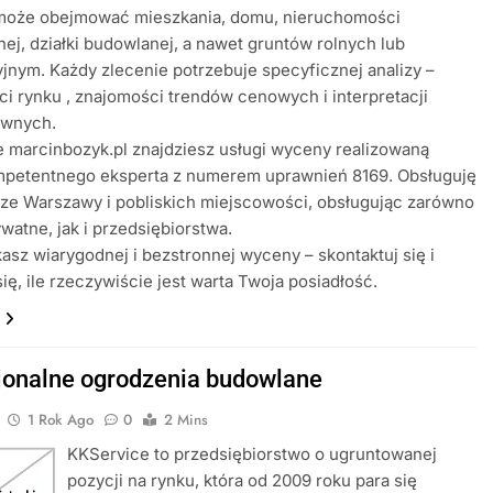
oże obejmować mieszkania, domu, nieruchomości
ej, działki budowlanej, a nawet gruntów rolnych lub
jnym. Każdy zlecenie potrzebuje specyficznej analizy –
i rynku , znajomości trendów cenowych i interpretacji
awnych.
e marcinbozyk.pl znajdziesz usługi wyceny realizowaną
mpetentnego eksperta z numerem uprawnień 8169. Obsługuję
ze Warszawy i pobliskich miejscowości, obsługując zarówno
watne, jak i przedsiębiorstwa.
kasz wiarygodnej i bezstronnej wyceny – skontaktuj się i
ię, ile rzeczywiście jest warta Twoja posiadłość.
jonalne ogrodzenia budowlane
1 Rok Ago
0
2 Mins
KKService to przedsiębiorstwo o ugruntowanej
pozycji na rynku, która od 2009 roku para się