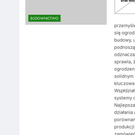
BUDOWNICTWO
przemyśle
się ogrod
budowy, 
podnoszą
odznaczaj
sprawia, 
ogrodzeni
solidnym
kluczowa 
Wspłdział
systemy 
Najlepsza
działania
porównan
produkcji
zamówień