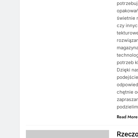
potrzebuj
opakowań
świetnie 
czy innyc
tekturowe
rozwiąza
magazyna
technolog
potrzeb k
Dzięki n
podejście
odpowiedz
chętnie o
zapraszam
podzielim
Read More
Rzecz