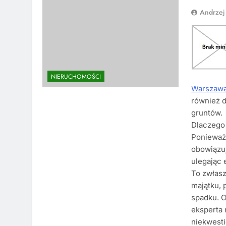
Andrzej
NIERUCHOMOŚCI
Warszaw
również d
gruntów.
Dlaczego
Ponieważ
obowiązuj
ulegając 
To zwłasz
majątku, 
spadku. 
eksperta
niekwest