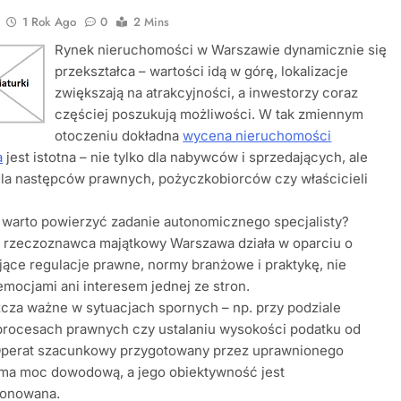
1 Rok Ago
0
2 Mins
Rynek nieruchomości w Warszawie dynamicznie się
przekształca – wartości idą w górę, lokalizacje
zwiększają na atrakcyjności, a inwestorzy coraz
częściej poszukują możliwości. W tak zmiennym
otoczeniu dokładna
wycena nieruchomości
a
jest istotna – nie tylko dla nabywców i sprzedających, ale
la następców prawnych, pożyczkobiorców czy właścicieli
 warto powierzyć zadanie autonomicznego specjalisty?
 rzeczoznawca majątkowy Warszawa działa w oparciu o
ące regulacje prawne, normy branżowe i praktykę, nie
emocjami ani interesem jednej ze stron.
cza ważne w sytuacjach spornych – np. przy podziale
procesach prawnych czy ustalaniu wysokości podatku od
Operat szacunkowy przygotowany przez uprawnionego
 ma moc dowodową, a jego obiektywność jest
ionowana.