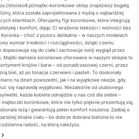
tps://stoisko8.pl/majtki-koronkowe-sklep znajdziesz bogatą
elizny, która została zaprojektowana z myślą o najbardziej
ych klientkach. Oferujemy figi koronkowe, które integrują
stetykę i komfort, dając Ci wrażenie lekkości i wolności bez
 Koronka – choć z pozoru delikatna – w naszych modelach
owy wymiar trwałości i rozciągliwości, dzięki czemu
 dopasowuje się do ciała i zachowuje swój wygląd przez
s. Majtki damskie koronkowe oferowane w naszym sklepie to
sortyment krojów i barw – od ponadczasowej czerni, przez
ną biel, aż po tonacje czerwieni i pasteli. To doskonały
ówno na dzień powszedni, jak i na wyjątkowe okazje, gdy
zuć się naprawdę wyjątkowo. Niezależnie od ulubionego
 sylwetki, każda kobieta odnajdzie u nas coś dla siebie –
majteczki koronkowe, które nie tylko pięknie prezentują się,
oskonale leżą i gwarantują pełen komfort noszenia. Zadbaj o
bardziej bliskie ciału – bo dobrze dobrana bielizna to nie
 codzienna radość, na którą należysz.