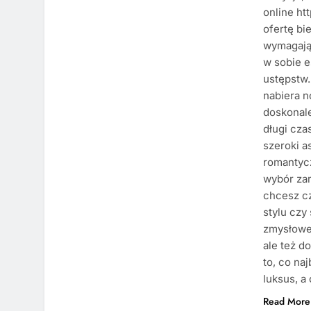
online ht
ofertę bi
wymagając
w sobie e
ustępstw.
nabiera n
doskonale
długi cza
szeroki a
romantycz
wybór zar
chcesz c
stylu czy
zmysłowe 
ale też d
to, co naj
luksus, a
Read More