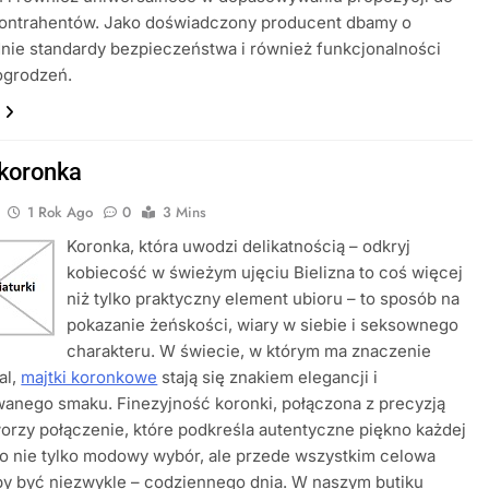
kontrahentów. Jako doświadczony producent dbamy o
ie standardy bezpieczeństwa i również funkcjonalności
ogrodzeń.
 koronka
1 Rok Ago
0
3 Mins
Koronka, która uwodzi delikatnością – odkryj
kobiecość w świeżym ujęciu Bielizna to coś więcej
niż tylko praktyczny element ubioru – to sposób na
pokazanie żeńskości, wiary w siebie i seksownego
charakteru. W świecie, w którym ma znaczenie
al,
majtki koronkowe
stają się znakiem elegancji i
anego smaku. Finezyjność koronki, połączona z precyzją
worzy połączenie, które podkreśla autentyczne piękno każdej
To nie tylko modowy wybór, ale przede wszystkim celowa
by być niezwykle – codziennego dnia. W naszym butiku