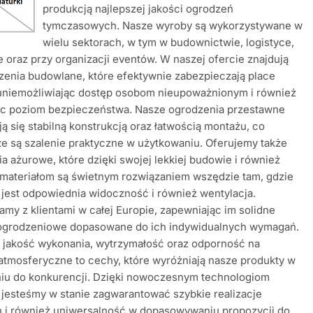
produkcją najlepszej jakości ogrodzeń
tymczasowych. Nasze wyroby są wykorzystywane w
wielu sektorach, w tym w budownictwie, logistyce,
 oraz przy organizacji eventów. W naszej ofercie znajdują
zenia budowlane, które efektywnie zabezpieczają place
uniemożliwiając dostęp osobom nieupoważnionym i również
c poziom bezpieczeństwa. Nasze ogrodzenia przestawne
ą się stabilną konstrukcją oraz łatwością montażu, co
że są szalenie praktyczne w użytkowaniu. Oferujemy także
a ażurowe, które dzięki swojej lekkiej budowie i również
 materiałom są świetnym rozwiązaniem wszędzie tam, gdzie
jest odpowiednia widoczność i również wentylacja.
amy z klientami w całej Europie, zapewniając im solidne
ogrodzeniowe dopasowane do ich indywidualnych wymagań.
 jakość wykonania, wytrzymałość oraz odporność na
 atmosferyczne to cechy, które wyróżniają nasze produkty w
iu do konkurencji. Dzięki nowoczesnym technologiom
 jesteśmy w stanie zagwarantować szybkie realizacje
 i również uniwersalność w dopasowywaniu propozycji do