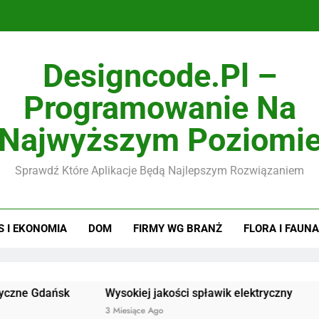
Designcode.pl –
Programowanie Na
Najwyższym Poziomi
Sprawdź Które Aplikacje Będą Najlepszym Rozwiązaniem
S I EKONOMIA
DOM
FIRMY WG BRANŻ
FLORA I FAUNA
ańsk
Wysokiej jakości spławik elektryczny
Doskonał
3 Miesiące Ago
3 Miesiące