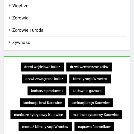
Wnętrze
Zdrowie
Zdrowie i uroda
Żywność
drzwi wejściowe kalisz
drzwi wewnętrzne kalisz
drzwi zewnętrzne kalisz
klimatyzacja Wrocław
korbacze producent
kotłownie gazowe
laminacja brwi Katowice
laminacja rzęs Katowice
manicure hybrydowy Katowice
manicure tytanowy Katowice
montaż klimatyzacji Wrocław
naprawa falowników