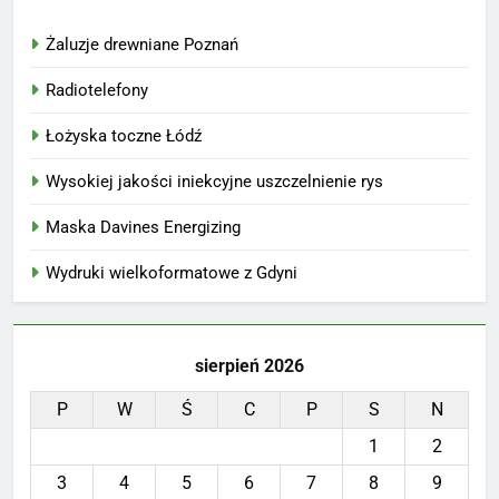
Żaluzje drewniane Poznań
Radiotelefony
Łożyska toczne Łódź
Wysokiej jakości iniekcyjne uszczelnienie rys
Maska Davines Energizing
Wydruki wielkoformatowe z Gdyni
sierpień 2026
P
W
Ś
C
P
S
N
1
2
3
4
5
6
7
8
9