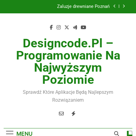
Skip
Żaluzje drewniane Poznań
to
content
Instalacje elektryczne Gdańsk
Wysokiej jakości spławik elektryczny
Designcode.pl –
Utylizacja odpadów Lublin
Programowanie Na
Żaluzje drewniane Poznań
Najwyższym
Instalacje elektryczne Gdańsk
Poziomie
Wysokiej jakości spławik elektryczny
Sprawdź Które Aplikacje Będą Najlepszym
Rozwiązaniem
MENU