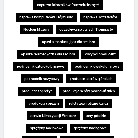
naprawa falowników fotowoltaicznych
naprawa komputerów Trójmiasto
naprawa softstartów
Noclegi Mazury
odzyskiwanie danych Trójmiasto
opaska monitorująca dla seniora
opaska telemedyczna dla seniora
oscypki producent
podnośnik czterokolumnowy
podnośnik dwukolumnowy
podnośnik nożycowy
producent serów górskich
producent sprężyn
produkcja serów podhalańskich
produkcja sprężyn
rolety zewnętrzne kalisz
serwis klimatyzacji Wrocław
sery górskie
sprężyny naciskowe
sprężyny naciągowe