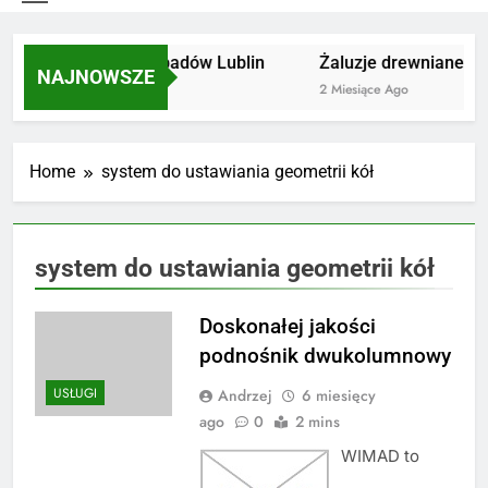
Utylizacja odpadów Lublin
Żaluzje drewniane Poz
NAJNOWSZE
2 Miesiące Ago
2 Miesiące Ago
Home
system do ustawiania geometrii kół
system do ustawiania geometrii kół
Doskonałej jakości
podnośnik dwukolumnowy
USŁUGI
Andrzej
6 miesięcy
ago
0
2 mins
WIMAD to