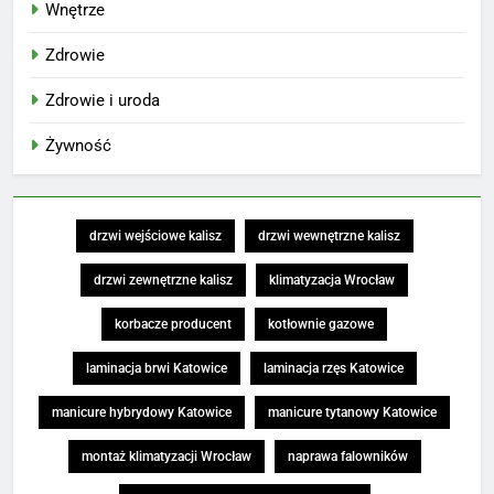
Wnętrze
Zdrowie
Zdrowie i uroda
Żywność
drzwi wejściowe kalisz
drzwi wewnętrzne kalisz
drzwi zewnętrzne kalisz
klimatyzacja Wrocław
korbacze producent
kotłownie gazowe
laminacja brwi Katowice
laminacja rzęs Katowice
manicure hybrydowy Katowice
manicure tytanowy Katowice
montaż klimatyzacji Wrocław
naprawa falowników