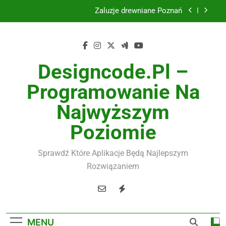
Skip
Żaluzje drewniane Poznań
to
content
Instalacje elektryczne Gdańsk
Wysokiej jakości spławik elektryczny
Designcode.pl –
Utylizacja odpadów Lublin
Programowanie Na
Żaluzje drewniane Poznań
Najwyższym
Instalacje elektryczne Gdańsk
Poziomie
Wysokiej jakości spławik elektryczny
Sprawdź Które Aplikacje Będą Najlepszym
Rozwiązaniem
MENU