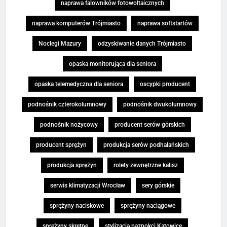
naprawa falowników fotowoltaicznych
naprawa komputerów Trójmiasto
naprawa softstartów
Noclegi Mazury
odzyskiwanie danych Trójmiasto
opaska monitorująca dla seniora
opaska telemedyczna dla seniora
oscypki producent
podnośnik czterokolumnowy
podnośnik dwukolumnowy
podnośnik nożycowy
producent serów górskich
producent sprężyn
produkcja serów podhalańskich
produkcja sprężyn
rolety zewnętrzne kalisz
serwis klimatyzacji Wrocław
sery górskie
sprężyny naciskowe
sprężyny naciągowe
sprężyny skrętne
stylizacja paznokci Katowice