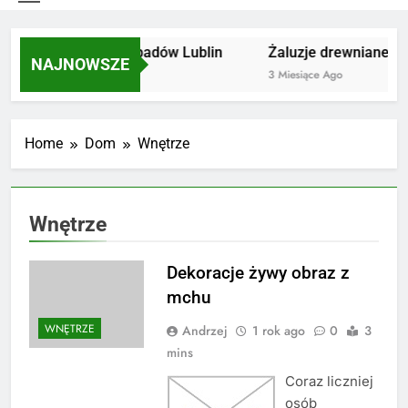
Utylizacja odpadów Lublin
Żaluzje drewniane Po
NAJNOWSZE
2 Miesiące Ago
3 Miesiące Ago
Home
Dom
Wnętrze
Wnętrze
Dekoracje żywy obraz z
mchu
WNĘTRZE
Andrzej
1 rok ago
0
3
mins
Coraz liczniej
osób