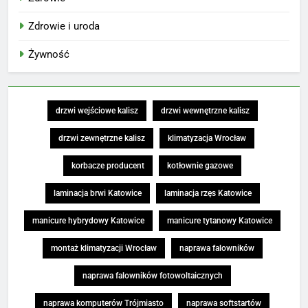
Zdrowie i uroda
Żywność
drzwi wejściowe kalisz
drzwi wewnętrzne kalisz
drzwi zewnętrzne kalisz
klimatyzacja Wrocław
korbacze producent
kotłownie gazowe
laminacja brwi Katowice
laminacja rzęs Katowice
manicure hybrydowy Katowice
manicure tytanowy Katowice
montaż klimatyzacji Wrocław
naprawa falowników
naprawa falowników fotowoltaicznych
naprawa komputerów Trójmiasto
naprawa softstartów