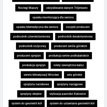
Noclegi Mazury
odzyskiwanie danych Trójmiasto
opaska monitorująca dla seniora
opaska telemedyczna dla seniora
oscypki producent
podnośnik czterokolumnowy
podnośnik dwukolumnowy
podnośnik nożycowy
producent serów górskich
producent sprężyn
produkcja serów podhalańskich
produkcja sprężyn
rolety zewnętrzne kalisz
serwis klimatyzacji Wrocław
sery górskie
sprężyny naciskowe
sprężyny naciągowe
sprężyny skrętne
stylizacja paznokci Katowice
system do geometrii kół
system do ustawiania geometrii kół