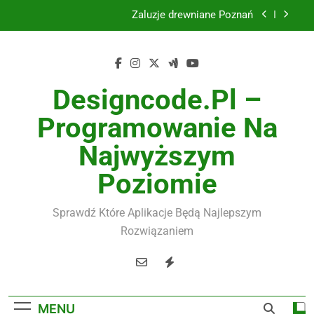
Skip
Żaluzje drewniane Poznań
to
content
Instalacje elektryczne Gdańsk
Wysokiej jakości spławik elektryczny
Designcode.pl –
Utylizacja odpadów Lublin
Programowanie Na
Żaluzje drewniane Poznań
Najwyższym
Instalacje elektryczne Gdańsk
Poziomie
Wysokiej jakości spławik elektryczny
Sprawdź Które Aplikacje Będą Najlepszym
Rozwiązaniem
MENU