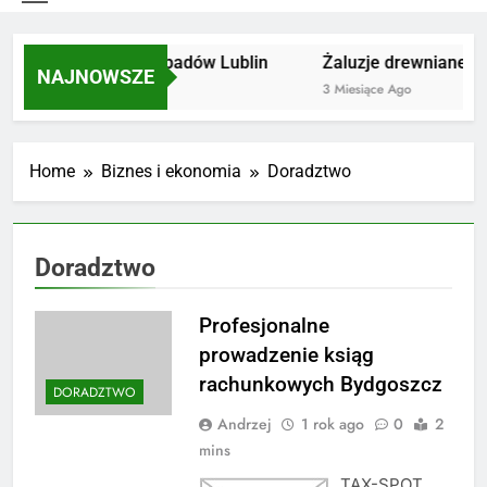
Utylizacja odpadów Lublin
Żaluzje drewniane Po
NAJNOWSZE
2 Miesiące Ago
3 Miesiące Ago
Home
Biznes i ekonomia
Doradztwo
Doradztwo
Profesjonalne
prowadzenie ksiąg
rachunkowych Bydgoszcz
DORADZTWO
Andrzej
1 rok ago
0
2
mins
TAX-SPOT,