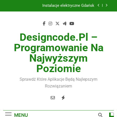
Skip
Instalacje elektryczne Gdańsk
to
content
Wysokiej jakości spławik elektryczny
Utylizacja odpadów Lublin
Designcode.pl –
Żaluzje drewniane Poznań
Programowanie Na
Instalacje elektryczne Gdańsk
Najwyższym
Wysokiej jakości spławik elektryczny
Poziomie
Sprawdź Które Aplikacje Będą Najlepszym
Rozwiązaniem
MENU