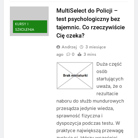
MultiSelect do Policji –
test psychologiczny bez
KURSY I
tajemnic. Co rzeczywiście
SZKOLENIA
Cię czeka?
Andrzej
3 miesiące
ago
0
3 mins
Duża część
osób
startujących
uważa, że o
rezultacie
naboru do służb mundurowych
przesądza jedynie wiedza,
sprawność fizyczna i
dyspozycja podczas testu. W
praktyce największą przewagę
zyskują ci, którzy wcześniej