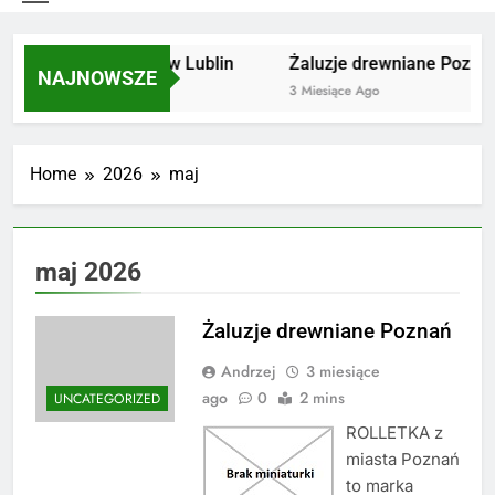
Utylizacja odpadów Lublin
Żaluzje drewniane Poznań
NAJNOWSZE
2 Miesiące Ago
3 Miesiące Ago
Home
2026
maj
maj 2026
Żaluzje drewniane Poznań
Andrzej
3 miesiące
ago
0
2 mins
UNCATEGORIZED
ROLLETKA z
miasta Poznań
to marka