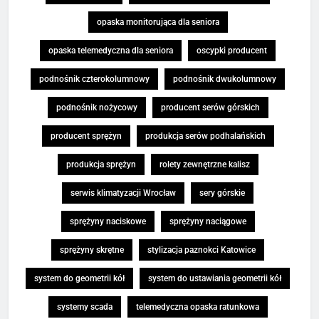
opaska monitorująca dla seniora
opaska telemedyczna dla seniora
oscypki producent
podnośnik czterokolumnowy
podnośnik dwukolumnowy
podnośnik nożycowy
producent serów górskich
producent sprężyn
produkcja serów podhalańskich
produkcja sprężyn
rolety zewnętrzne kalisz
serwis klimatyzacji Wrocław
sery górskie
sprężyny naciskowe
sprężyny naciągowe
sprężyny skrętne
stylizacja paznokci Katowice
system do geometrii kół
system do ustawiania geometrii kół
systemy scada
telemedyczna opaska ratunkowa