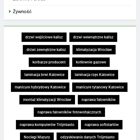
Żywność
drzwi wejściowe kalisz
drzwi wewnętrzne kalisz
drzwi zewnętrzne kalisz
klimatyzacja Wrocław
korbacze producent
kotłownie gazowe
laminacja brwi Katowice
laminacja rzęs Katowice
manicure hybrydowy Katowice
manicure tytanowy Katowice
montaż klimatyzacji Wrocław
naprawa falowników
naprawa falowników fotowoltaicznych
naprawa komputerów Trójmiasto
naprawa softstartów
Noclegi Mazury
odzyskiwanie danych Trójmiasto