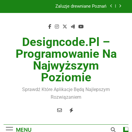
Skip
Żaluzje drewniane Poznań
to
content
Instalacje elektryczne Gdańsk
Wysokiej jakości spławik elektryczny
Designcode.pl –
Utylizacja odpadów Lublin
Programowanie Na
Żaluzje drewniane Poznań
Najwyższym
Instalacje elektryczne Gdańsk
Poziomie
Wysokiej jakości spławik elektryczny
Sprawdź Które Aplikacje Będą Najlepszym
Rozwiązaniem
MENU