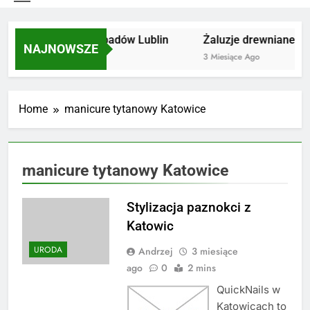
Utylizacja odpadów Lublin
Żaluzje drewniane Poz
NAJNOWSZE
2 Miesiące Ago
3 Miesiące Ago
Home
manicure tytanowy Katowice
manicure tytanowy Katowice
Stylizacja paznokci z
Katowic
URODA
Andrzej
3 miesiące
ago
0
2 mins
QuickNails w
Katowicach to