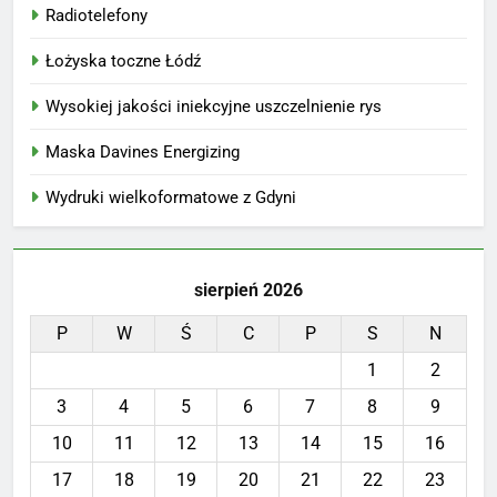
Radiotelefony
Łożyska toczne Łódź
Wysokiej jakości iniekcyjne uszczelnienie rys
Maska Davines Energizing
Wydruki wielkoformatowe z Gdyni
sierpień 2026
P
W
Ś
C
P
S
N
1
2
3
4
5
6
7
8
9
10
11
12
13
14
15
16
17
18
19
20
21
22
23