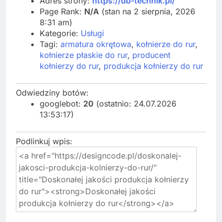
Adres strony:
https://db-technik.pl/
Page Rank:
N/A
(stan na 2 sierpnia, 2026
8:31 am)
Kategorie:
Usługi
Tagi:
armatura okrętowa
,
kołnierze do rur
,
kołnierze płaskie do rur
,
producent
kołnierzy do rur
,
produkcja kołnierzy do rur
Odwiedziny botów:
googlebot:
20
(ostatnio: 24.07.2026
13:53:17)
Podlinkuj wpis: