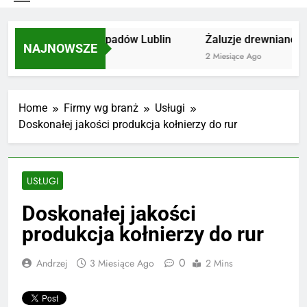
Utylizacja odpadów Lublin
Żaluzje drewniane Po
NAJNOWSZE
2 Miesiące Ago
2 Miesiące Ago
Home
Firmy wg branż
Usługi
Doskonałej jakości produkcja kołnierzy do rur
USŁUGI
Doskonałej jakości
produkcja kołnierzy do rur
0
Andrzej
3 Miesiące Ago
2 Mins