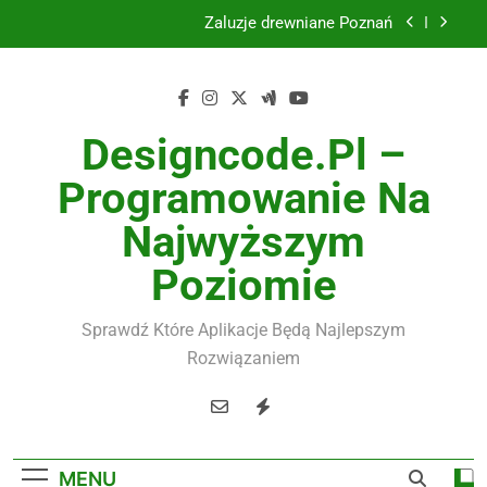
Skip
Żaluzje drewniane Poznań
to
content
Instalacje elektryczne Gdańsk
Wysokiej jakości spławik elektryczny
Designcode.pl –
Utylizacja odpadów Lublin
Programowanie Na
Żaluzje drewniane Poznań
Najwyższym
Instalacje elektryczne Gdańsk
Poziomie
Wysokiej jakości spławik elektryczny
Sprawdź Które Aplikacje Będą Najlepszym
Rozwiązaniem
MENU