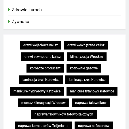
Zdrowie i uroda
Żywność
drzwi wejściowe kalisz
drzwi wewnętrzne kalisz
drzwi zewnętrzne kalisz
klimatyzacja Wrocław
korbacze producent
kotłownie gazowe
laminacja brwi Katowice
laminacja rzęs Katowice
manicure hybrydowy Katowice
manicure tytanowy Katowice
montaż klimatyzacji Wrocław
naprawa falowników
naprawa falowników fotowoltaicznych
naprawa komputerów Trójmiasto
naprawa softstartów