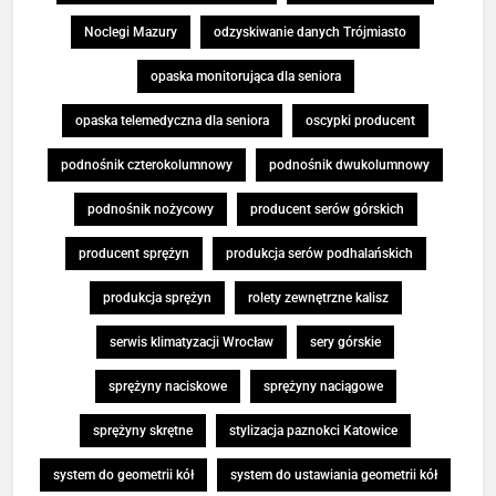
Noclegi Mazury
odzyskiwanie danych Trójmiasto
opaska monitorująca dla seniora
opaska telemedyczna dla seniora
oscypki producent
podnośnik czterokolumnowy
podnośnik dwukolumnowy
podnośnik nożycowy
producent serów górskich
producent sprężyn
produkcja serów podhalańskich
produkcja sprężyn
rolety zewnętrzne kalisz
serwis klimatyzacji Wrocław
sery górskie
sprężyny naciskowe
sprężyny naciągowe
sprężyny skrętne
stylizacja paznokci Katowice
system do geometrii kół
system do ustawiania geometrii kół