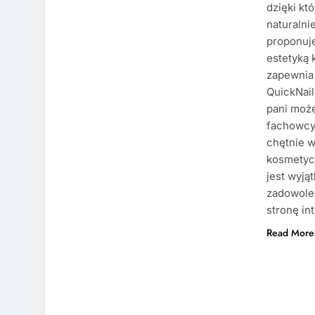
dzięki kt
naturalni
proponuje
estetyką 
zapewnia 
QuickNail
pani może
fachowcy 
chętnie 
kosmetyc
jest wyją
zadowole
stronę in
Read More