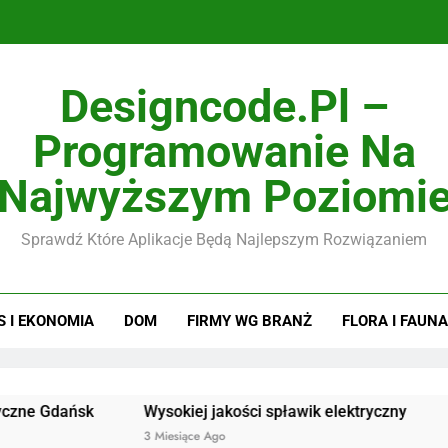
Designcode.pl –
Programowanie Na
Najwyższym Poziomi
Sprawdź Które Aplikacje Będą Najlepszym Rozwiązaniem
S I EKONOMIA
DOM
FIRMY WG BRANŻ
FLORA I FAUNA
ańsk
Wysokiej jakości spławik elektryczny
Doskonał
3 Miesiące Ago
3 Miesiące