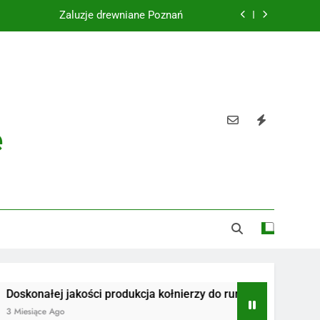
Żaluzje drewniane Poznań
Instalacje elektryczne Gdańsk
Wysokiej jakości spławik elektryczny
Utylizacja odpadów Lublin
e
Żaluzje drewniane Poznań
Instalacje elektryczne Gdańsk
Wysokiej jakości spławik elektryczny
ej jakości produkcja kołnierzy do rur
Radiotelefony
 Ago
3 Miesiące Ago