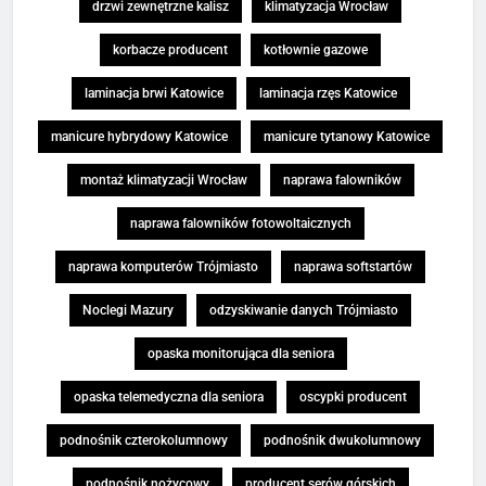
drzwi zewnętrzne kalisz
klimatyzacja Wrocław
korbacze producent
kotłownie gazowe
laminacja brwi Katowice
laminacja rzęs Katowice
manicure hybrydowy Katowice
manicure tytanowy Katowice
montaż klimatyzacji Wrocław
naprawa falowników
naprawa falowników fotowoltaicznych
naprawa komputerów Trójmiasto
naprawa softstartów
Noclegi Mazury
odzyskiwanie danych Trójmiasto
opaska monitorująca dla seniora
opaska telemedyczna dla seniora
oscypki producent
podnośnik czterokolumnowy
podnośnik dwukolumnowy
podnośnik nożycowy
producent serów górskich