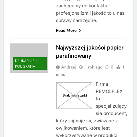
zachęcamy do kontaktu –
profesjonalizm i jakość to u nas
sprawy nadrzędne.
Read More
Najwyższej jakości papier
parafinowany
DRUKARNIE I
POLIGRAFIA
Andrzej
1 rok ago
0
1
mins
Firma
REMOLFLEX
to
specjalizujący
się producent,
który zajmuje się związane z
owijkowaniem, które jest
wykorzystywane w produkcji