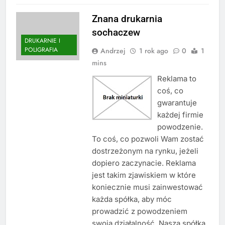
Znana drukarnia
sochaczew
DRUKARNIE I
POLIGRAFIA
Andrzej
1 rok ago
0
1
mins
Reklama to
coś, co
gwarantuje
każdej firmie
powodzenie.
To coś, co pozwoli Wam zostać
dostrzeżonym na rynku, jeżeli
dopiero zaczynacie. Reklama
jest takim zjawiskiem w które
koniecznie musi zainwestować
każda spółka, aby móc
prowadzić z powodzeniem
swoją działalność. Nasza spółka