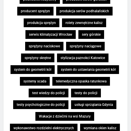
producent sprężyn
produkcja serów podhalańskich
produkcja sprężyn
rolety zewnętrzne kalisz
serwis klimatyzacji Wrocław
sery górskie
sprężyny naciskowe
sprężyny naciągowe
sprężyny skrętne
stylizacja paznokci Katowice
system do geometrii kół
system do ustawiania geometrii kół
systemy scada
telemedyczna opaska ratunkowa
test wiedzy do policji
testy do policji
testy psychologiczne do policji
usługi sprzątania Gdynia
Wakacje z dziećmi na wsi Mazury
wykonawstwo rozdzielni elektrycznych
wymiana okien kalisz