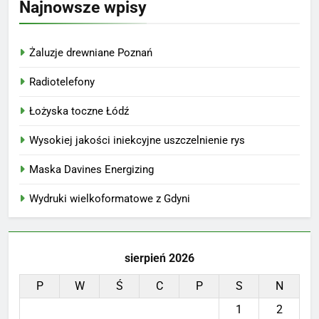
Najnowsze wpisy
Żaluzje drewniane Poznań
Radiotelefony
Łożyska toczne Łódź
Wysokiej jakości iniekcyjne uszczelnienie rys
Maska Davines Energizing
Wydruki wielkoformatowe z Gdyni
sierpień 2026
P
W
Ś
C
P
S
N
1
2