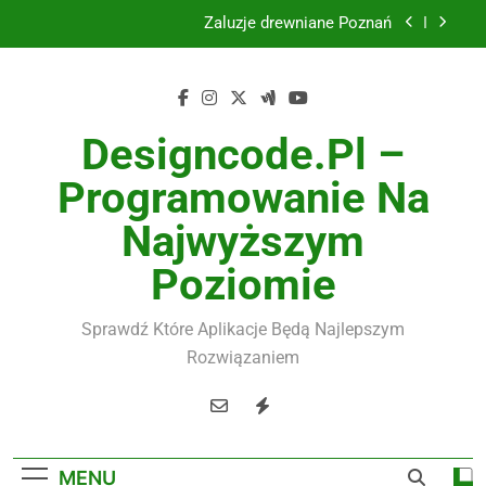
Żaluzje drewniane Poznań
Skip
to
Instalacje elektryczne Gdańsk
content
Wysokiej jakości spławik elektryczny
Designcode.pl –
Utylizacja odpadów Lublin
Programowanie Na
Żaluzje drewniane Poznań
Najwyższym
Instalacje elektryczne Gdańsk
Poziomie
Wysokiej jakości spławik elektryczny
Sprawdź Które Aplikacje Będą Najlepszym
Rozwiązaniem
MENU