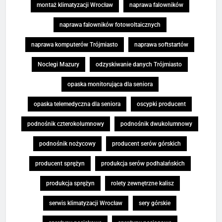
montaż klimatyzacji Wrocław
naprawa falowników
naprawa falowników fotowoltaicznych
naprawa komputerów Trójmiasto
naprawa softstartów
Noclegi Mazury
odzyskiwanie danych Trójmiasto
opaska monitorująca dla seniora
opaska telemedyczna dla seniora
oscypki producent
podnośnik czterokolumnowy
podnośnik dwukolumnowy
podnośnik nożycowy
producent serów górskich
producent sprężyn
produkcja serów podhalańskich
produkcja sprężyn
rolety zewnętrzne kalisz
serwis klimatyzacji Wrocław
sery górskie