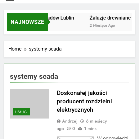
Utylizacja odpadów Lublin
Żaluzje drewniane Poz
NAJNOWSZE
2 Miesiące Ago
2 Miesiące Ago
Home
systemy scada
systemy scada
Doskonałej jakości
producent rozdzielni
elektrycznych
USŁUGI
Andrzej
6 miesięcy
ago
0
1 mins
W odpowiedzi