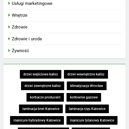
Usługi marketingowe
Wnętrze
Zdrowie
Zdrowie i uroda
Żywność
drzwi wejściowe kalisz
drzwi wewnętrzne kalisz
drzwi zewnętrzne kalisz
klimatyzacja Wrocław
korbacze producent
kotłownie gazowe
laminacja brwi Katowice
laminacja rzęs Katowice
manicure hybrydowy Katowice
manicure tytanowy Katowice