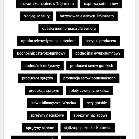
naprawa komputerów Trójmiasto
naprawa softstartów
Noclegi Mazury
odzyskiwanie danych Trójmiasto
opaska monitorująca dla seniora
opaska telemedyczna dla seniora
oscypki producent
podnośnik czterokolumnowy
podnośnik dwukolumnowy
podnośnik nożycowy
producent serów górskich
producent sprężyn
produkcja serów podhalańskich
produkcja sprężyn
rolety zewnętrzne kalisz
serwis klimatyzacji Wrocław
sery górskie
sprężyny naciskowe
sprężyny naciągowe
sprężyny skrętne
stylizacja paznokci Katowice