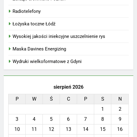
Radiotelefony
Łożyska toczne Łódź
Wysokiej jakości iniekcyjne uszczelnienie rys
Maska Davines Energizing
Wydruki wielkoformatowe z Gdyni
sierpień 2026
P
W
Ś
C
P
S
N
1
2
3
4
5
6
7
8
9
10
11
12
13
14
15
16