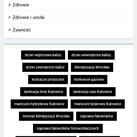
Zdrowie
Zdrowie i uroda
Żywność
drzwi wejściowe kalisz
drzwi wewnętrzne kalisz
drzwi zewnętrzne kalisz
klimatyzacja Wrocław
korbacze producent
kotłownie gazowe
laminacja brwi Katowice
laminacja rzęs Katowice
manicure hybrydowy Katowice
manicure tytanowy Katowice
montaż klimatyzacji Wrocław
naprawa falowników
naprawa falowników fotowoltaicznych