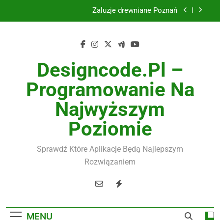
Skip
Żaluzje drewniane Poznań
to
content
Instalacje elektryczne Gdańsk
Wysokiej jakości spławik elektryczny
Designcode.pl –
Utylizacja odpadów Lublin
Programowanie Na
Żaluzje drewniane Poznań
Najwyższym
Instalacje elektryczne Gdańsk
Poziomie
Wysokiej jakości spławik elektryczny
Sprawdź Które Aplikacje Będą Najlepszym
Rozwiązaniem
MENU