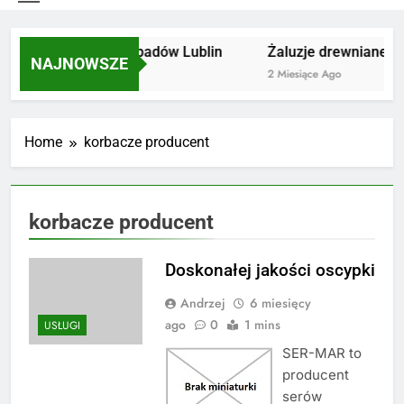
Utylizacja odpadów Lublin
Żaluzje drewniane Po
NAJNOWSZE
2 Miesiące Ago
2 Miesiące Ago
Home
korbacze producent
korbacze producent
Doskonałej jakości oscypki
Andrzej
6 miesięcy
ago
0
1 mins
USŁUGI
SER-MAR to
producent
serów