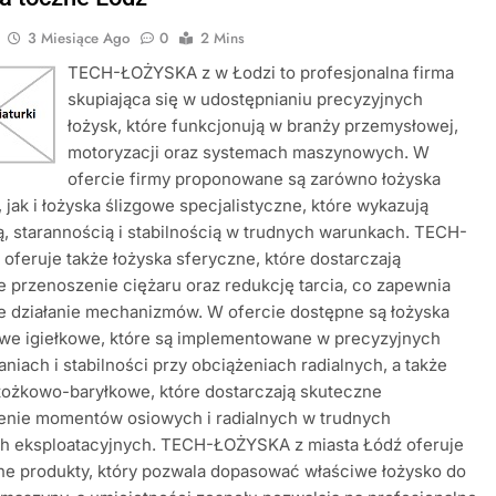
3 Miesiące Ago
0
2 Mins
TECH-ŁOŻYSKA z w Łodzi to profesjonalna firma
skupiająca się w udostępnianiu precyzyjnych
łożysk, które funkcjonują w branży przemysłowej,
motoryzacji oraz systemach maszynowych. W
ofercie firmy proponowane są zarówno łożyska
, jak i łożyska ślizgowe specjalistyczne, które wykazują
ą, starannością i stabilnością w trudnych warunkach. TECH-
feruje także łożyska sferyczne, które dostarczają
 przenoszenie ciężaru oraz redukcję tarcia, co zapewnia
e działanie mechanizmów. W ofercie dostępne są łożyska
we igiełkowe, które są implementowane w precyzyjnych
niach i stabilności przy obciążeniach radialnych, a także
tożkowo-baryłkowe, które dostarczają skuteczne
enie momentów osiowych i radialnych w trudnych
h eksploatacyjnych. TECH-ŁOŻYSKA z miasta Łódź oferuje
ne produkty, który pozwala dopasować właściwe łożysko do