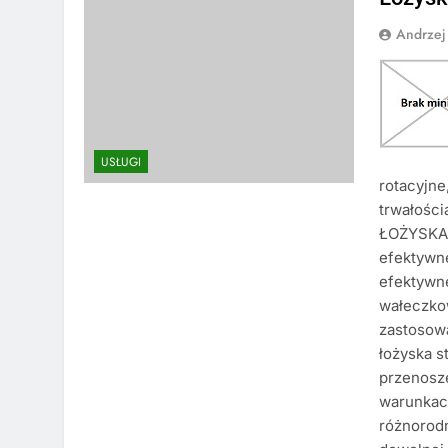
Andrzej
USŁUGI
rotacyjne
trwałości
ŁOŻYSKA o
efektywne
efektywn
wałeczko
zastosowa
łożyska s
przenosz
warunkac
różnorod