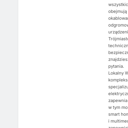
wszystkic
obejmują 
okablowa
odgromow
urządzeni
Trójmias
techniczn
bezpieczn
znajdzies
pytania.
Lokalny 
komplekso
specjaliz
elektrycz
zapewnia 
w tym mon
smart hom
i multime
zapewnia