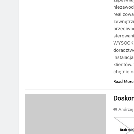
niezawodn
realizowa
zewnętrzn
przeciwp
sterowani
WYSOCKII
doradztw
instalacj
klientów.
chętnie o
Read More
Doskona
Andrzej