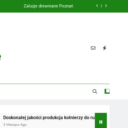
Żaluzje drewniane Poznań
Instalacje elektryczne Gdańsk
Wysokiej jakości spławik elektryczny
Utylizacja odpadów Lublin
e
Żaluzje drewniane Poznań
Instalacje elektryczne Gdańsk
Wysokiej jakości spławik elektryczny
ej jakości produkcja kołnierzy do rur
Radiotelefony
 Ago
3 Miesiące Ago