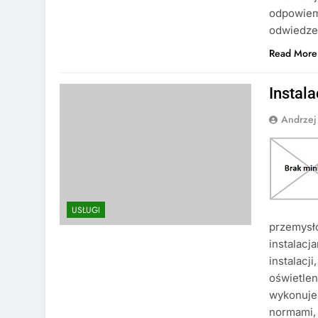
odpowiemy
odwiedzen
Read More
Instal
Andrzej
USŁUGI
przemysł
instalacj
instalacj
oświetlen
wykonuje 
normami, 