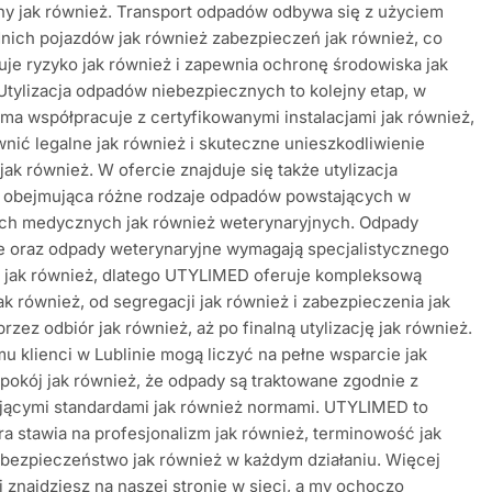
y jak również. Transport odpadów odbywa się z użyciem
ich pojazdów jak również zabezpieczeń jak również, co
uje ryzyko jak również i zapewnia ochronę środowiska jak
Utylizacja odpadów niebezpiecznych to kolejny etap, w
rma współpracuje z certyfikowanymi instalacjami jak również,
nić legalne jak również i skuteczne unieszkodliwienie
ak również. W ofercie znajduje się także utylizacja
 obejmująca różne rodzaje odpadów powstających w
ch medycznych jak również weterynaryjnych. Odpady
 oraz odpady weterynaryjne wymagają specjalistycznego
a jak również, dlatego UTYLIMED oferuje kompleksową
ak również, od segregacji jak również i zabezpieczenia jak
przez odbiór jak również, aż po finalną utylizację jak również.
mu klienci w Lublinie mogą liczyć na pełne wsparcie jak
pokój jak również, że odpady są traktowane zgodnie z
jącymi standardami jak również normami. UTYLIMED to
óra stawia na profesjonalizm jak również, terminowość jak
 bezpieczeństwo jak również w każdym działaniu. Więcej
i znajdziesz na naszej stronie w sieci, a my ochoczo