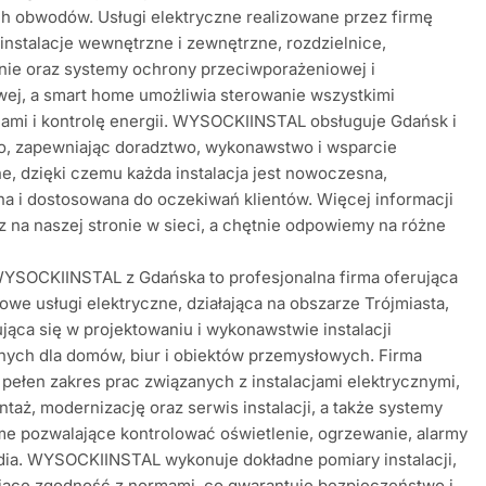
h obwodów. Usługi elektryczne realizowane przez firmę
instalacje wewnętrzne i zewnętrzne, rozdzielnice,
nie oraz systemy ochrony przeciwporażeniowej i
ej, a smart home umożliwia sterowanie wszystkimi
ami i kontrolę energii. WYSOCKIINSTAL obsługuje Gdańsk i
to, zapewniając doradztwo, wykonawstwo i wsparcie
e, dzięki czemu każda instalacja jest nowoczesna,
a i dostosowana do oczekiwań klientów. Więcej informacji
z na naszej stronie w sieci, a chętnie odpowiemy na różne
WYSOCKIINSTAL z Gdańska to profesjonalna firma oferująca
we usługi elektryczne, działająca na obszarze Trójmiasta,
ująca się w projektowaniu i wykonawstwie instalacji
nych dla domów, biur i obiektów przemysłowych. Firma
pełen zakres prac związanych z instalacjami elektrycznymi,
taż, modernizację oraz serwis instalacji, a także systemy
e pozwalające kontrolować oświetlenie, ogrzewanie, alarmy
dia. WYSOCKIINSTAL wykonuje dokładne pomiary instalacji,
jące zgodność z normami, co gwarantuje bezpieczeństwo i