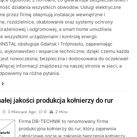
ość działania wszystkich obwodów. Usługi elektryczne
ne przez firmę obejmują instalacje wewnętrzne i
e, rozdzielnice, okablowanie oraz systemy ochrony
orażeniowej i odgromowej, a smart home umożliwia
e wszystkimi urządzeniami i kontrolę energii.
NSTAL obsługuje Gdańsk i Trójmiasto, zapewniając
o, wykonawstwo i wsparcie techniczne, dzięki czemu każda
a jest nowoczesna, bezpieczna i dostosowana do oczekiwań
 Więcej informacji znajdziesz na naszej stronie w sieci, a
dpowiemy na różne pytania.
łej jakości produkcja kołnierzy do rur
3 Miesiące Ago
0
2 Mins
Firma DB-TECHNIK to renomowany firma
produkcyjna kołnierzy do rur, który zapewnia
całościowe opcje w zakresie tworzenia kołnierzy