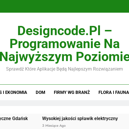
Designcode.pl –
Programowanie Na
Najwyższym Poziomi
Sprawdź Które Aplikacje Będą Najlepszym Rozwiązaniem
S I EKONOMIA
DOM
FIRMY WG BRANŻ
FLORA I FAUNA
ańsk
Wysokiej jakości spławik elektryczny
Doskonał
3 Miesiące Ago
3 Miesiące