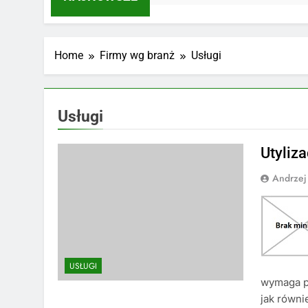
Home
Firmy wg branż
Usługi
Usługi
Utyliz
Andrzej
USŁUGI
wymaga pr
jak równi