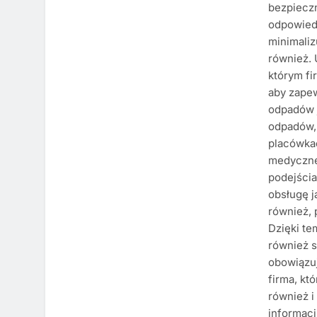
bezpieczn
odpowiedn
minimaliz
również. 
którym fi
aby zapew
odpadów j
odpadów,
placówka
medyczne
podejści
obsługę j
również, 
Dzięki te
również s
obowiązu
firma, kt
również i
informacj