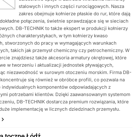
stalowych i innych części rurociągowych. Nasza
zakres obejmuje kołnierze płaskie do rur, które dają
i dokładne połączenia, świetnie sprawdzające się w sieciach
wych. DB-TECHNIK to także ekspert w produkcji kołnierzy
różnych charakterystykach, w tym kołnierzy kwaso
h, stworzonych do pracy w wymagających warunkach
ych, takich jak przemysł chemiczny czy petrochemiczny. W
ercie znajdziesz także akcesoria armatury okrętowej, które
we w tworzeniu i aktualizacji jednostek pływających,
jąc niezawodność w surowym otoczeniu morskim. Firma DB-
oncentruje się również w obróbce profili, co pozwala na
e indywidualnych komponentów odpowiadających z
nymi potrzebami klientów. Dzięki zaawansowanym systemom
dczeniu, DB-TECHNIK dostarcza premium rozwiązania, które
duże implementację w licznych dziedzinach przemysłu.
a toczne Łódź