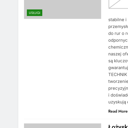
USŁUGI
stabilne 
przemysło
do rur o 
odpornyc
chemiczn
naszej of
są kluczo
gwarantu
TECHNIK k
tworzeni
precyzyj
i doświa
uzyskują 
Read More
Łożysk