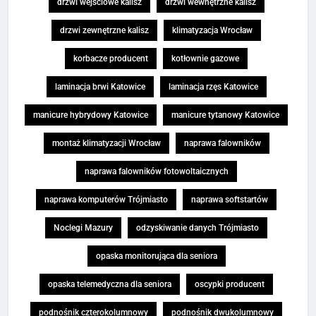
drzwi wejściowe kalisz
drzwi wewnętrzne kalisz
drzwi zewnętrzne kalisz
klimatyzacja Wrocław
korbacze producent
kotłownie gazowe
laminacja brwi Katowice
laminacja rzęs Katowice
manicure hybrydowy Katowice
manicure tytanowy Katowice
montaż klimatyzacji Wrocław
naprawa falowników
naprawa falowników fotowoltaicznych
naprawa komputerów Trójmiasto
naprawa softstartów
Noclegi Mazury
odzyskiwanie danych Trójmiasto
opaska monitorująca dla seniora
opaska telemedyczna dla seniora
oscypki producent
podnośnik czterokolumnowy
podnośnik dwukolumnowy