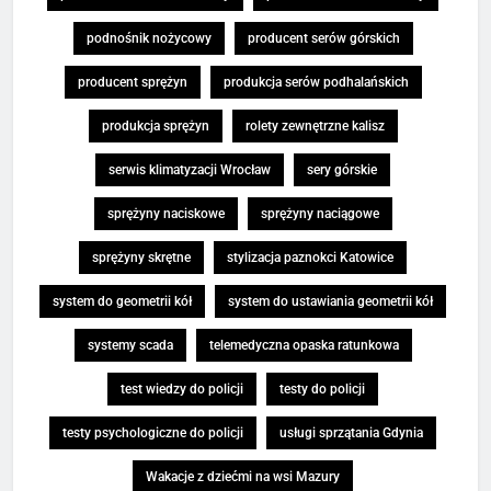
podnośnik nożycowy
producent serów górskich
producent sprężyn
produkcja serów podhalańskich
produkcja sprężyn
rolety zewnętrzne kalisz
serwis klimatyzacji Wrocław
sery górskie
sprężyny naciskowe
sprężyny naciągowe
sprężyny skrętne
stylizacja paznokci Katowice
system do geometrii kół
system do ustawiania geometrii kół
systemy scada
telemedyczna opaska ratunkowa
test wiedzy do policji
testy do policji
testy psychologiczne do policji
usługi sprzątania Gdynia
Wakacje z dziećmi na wsi Mazury