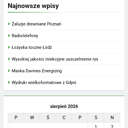
Najnowsze wpisy
Żaluzje drewniane Poznań
Radiotelefony
Łożyska toczne Łódź
Wysokiej jakości iniekcyjne uszczelnienie rys
Maska Davines Energizing
Wydruki wielkoformatowe z Gdyni
sierpień 2026
P
W
Ś
C
P
S
N
1
2