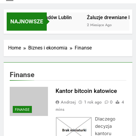
Utylizacja odpadów Lublin
Żaluzje drewniane Pozn
NAJNOWSZE
2 Miesiące Ago
2 Miesiące Ago
Home
Biznes i ekonomia
Finanse
Finanse
Kantor bitcoin katowice
Andrzej
1 rok ago
0
4
mins
FINANSE
Dlaczego
decyzja
kantoru