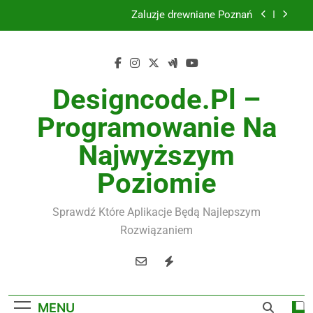
Skip
Instalacje elektryczne Gdańsk
to
content
Wysokiej jakości spławik elektryczny
Utylizacja odpadów Lublin
Designcode.pl –
Żaluzje drewniane Poznań
Programowanie Na
Instalacje elektryczne Gdańsk
Najwyższym
Wysokiej jakości spławik elektryczny
Poziomie
Sprawdź Które Aplikacje Będą Najlepszym
Rozwiązaniem
MENU