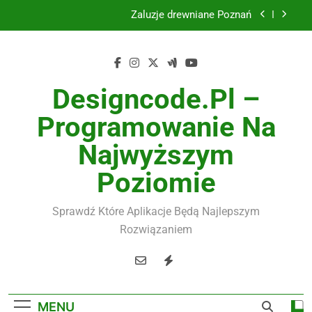
Skip
Żaluzje drewniane Poznań
to
content
Instalacje elektryczne Gdańsk
Wysokiej jakości spławik elektryczny
Designcode.pl –
Utylizacja odpadów Lublin
Programowanie Na
Żaluzje drewniane Poznań
Najwyższym
Instalacje elektryczne Gdańsk
Poziomie
Wysokiej jakości spławik elektryczny
Sprawdź Które Aplikacje Będą Najlepszym
Rozwiązaniem
MENU