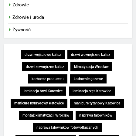
Zdrowie
Zdrowie i uroda
Żywność
drzwi wejściowe kalisz
drzwi wewnętrzne kalisz
drzwi zewnętrzne kalisz
klimatyzacja Wrocław
korbacze producent
kotłownie gazowe
laminacja brwi Katowice
laminacja rzęs Katowice
manicure hybrydowy Katowice
manicure tytanowy Katowice
montaż klimatyzacji Wrocław
naprawa falowników
naprawa falowników fotowoltaicznych