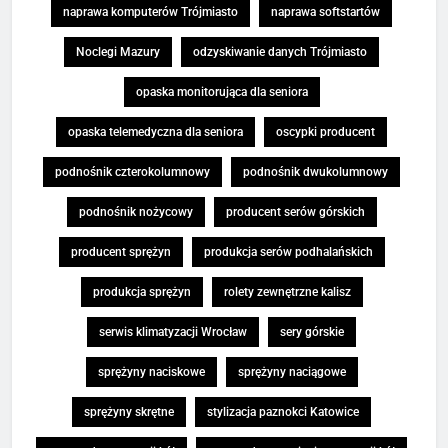
naprawa komputerów Trójmiasto
naprawa softstartów
Noclegi Mazury
odzyskiwanie danych Trójmiasto
opaska monitorująca dla seniora
opaska telemedyczna dla seniora
oscypki producent
podnośnik czterokolumnowy
podnośnik dwukolumnowy
podnośnik nożycowy
producent serów górskich
producent sprężyn
produkcja serów podhalańskich
produkcja sprężyn
rolety zewnętrzne kalisz
serwis klimatyzacji Wrocław
sery górskie
sprężyny naciskowe
sprężyny naciągowe
sprężyny skrętne
stylizacja paznokci Katowice