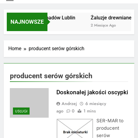
Utylizacja odpadów Lublin
Żaluzje drewniane Po
NAJNOWSZE
2 Miesiące Ago
2 Miesiące Ago
Home
producent serów górskich
producent serów górskich
Doskonałej jakości oscypki
Andrzej
6 miesięcy
ago
0
1 mins
USŁUGI
SER-MAR to
producent
serów