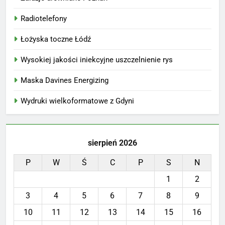
Radiotelefony
Łożyska toczne Łódź
Wysokiej jakości iniekcyjne uszczelnienie rys
Maska Davines Energizing
Wydruki wielkoformatowe z Gdyni
sierpień 2026
P
W
Ś
C
P
S
N
1
2
3
4
5
6
7
8
9
10
11
12
13
14
15
16