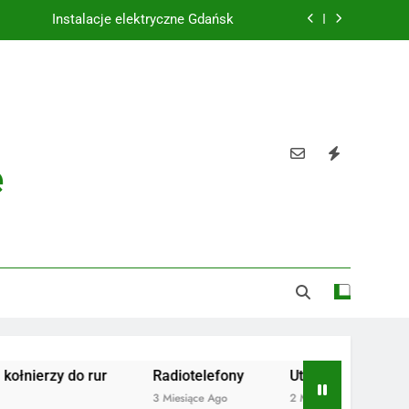
Instalacje elektryczne Gdańsk
Wysokiej jakości spławik elektryczny
Utylizacja odpadów Lublin
Żaluzje drewniane Poznań
e
Instalacje elektryczne Gdańsk
Wysokiej jakości spławik elektryczny
 do rur
Radiotelefony
Utylizacja odpadów Lublin
3 Miesiące Ago
2 Miesiące Ago