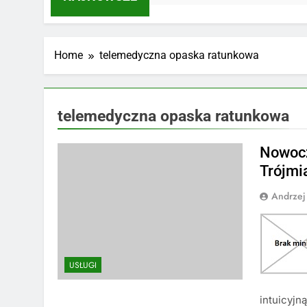
Home
telemedyczna opaska ratunkowa
telemedyczna opaska ratunkowa
Nowocz
Trójmi
Andrzej
USŁUGI
intuicyjn