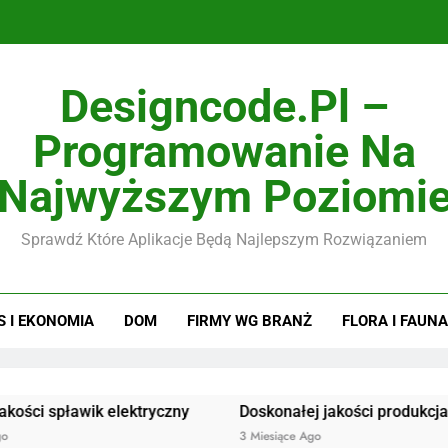
Designcode.pl –
Programowanie Na
Najwyższym Poziomi
Sprawdź Które Aplikacje Będą Najlepszym Rozwiązaniem
S I EKONOMIA
DOM
FIRMY WG BRANŻ
FLORA I FAUNA
ławik elektryczny
Doskonałej jakości produkcja kołnierzy
3 Miesiące Ago