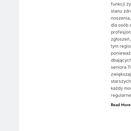
funkcji 
stanu zdr
noszenia,
dla osób 
profesjo
zgłoszeń,
tym regio
ponieważ
dbających
seniora T
zwiększa
starszych
każdy mod
regularne
Read More