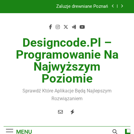
Skip
Instalacje elektryczne Gdańsk
to
content
Wysokiej jakości spławik elektryczny
Utylizacja odpadów Lublin
Designcode.pl –
Żaluzje drewniane Poznań
Programowanie Na
Instalacje elektryczne Gdańsk
Najwyższym
Wysokiej jakości spławik elektryczny
Poziomie
Sprawdź Które Aplikacje Będą Najlepszym
Rozwiązaniem
MENU