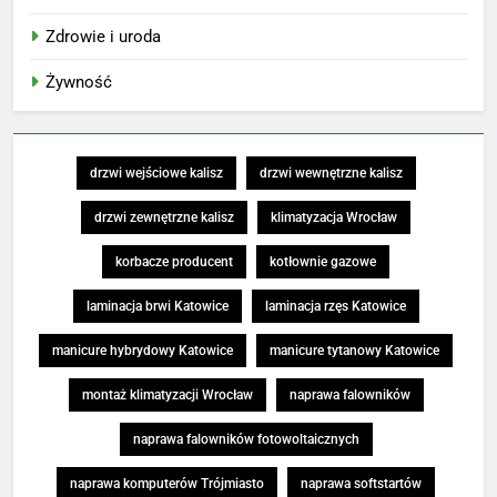
Zdrowie i uroda
Żywność
drzwi wejściowe kalisz
drzwi wewnętrzne kalisz
drzwi zewnętrzne kalisz
klimatyzacja Wrocław
korbacze producent
kotłownie gazowe
laminacja brwi Katowice
laminacja rzęs Katowice
manicure hybrydowy Katowice
manicure tytanowy Katowice
montaż klimatyzacji Wrocław
naprawa falowników
naprawa falowników fotowoltaicznych
naprawa komputerów Trójmiasto
naprawa softstartów