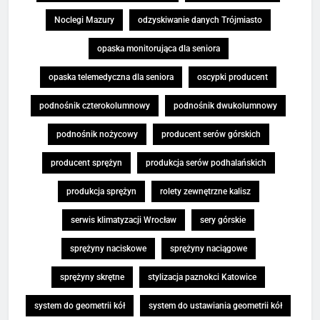
Noclegi Mazury
odzyskiwanie danych Trójmiasto
opaska monitorująca dla seniora
opaska telemedyczna dla seniora
oscypki producent
podnośnik czterokolumnowy
podnośnik dwukolumnowy
podnośnik nożycowy
producent serów górskich
producent sprężyn
produkcja serów podhalańskich
produkcja sprężyn
rolety zewnętrzne kalisz
serwis klimatyzacji Wrocław
sery górskie
sprężyny naciskowe
sprężyny naciągowe
sprężyny skrętne
stylizacja paznokci Katowice
system do geometrii kół
system do ustawiania geometrii kół