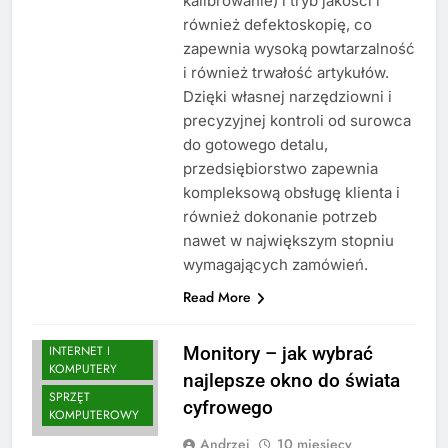
kalibrowanie) i tryb jakości i
również defektoskopię, co
zapewnia wysoką powtarzalność
i również trwałość artykułów.
Dzięki własnej narzędziowni i
precyzyjnej kontroli od surowca
do gotowego detalu,
przedsiębiorstwo zapewnia
kompleksową obsługę klienta i
również dokonanie potrzeb
nawet w największym stopniu
wymagających zamówień.
Read More
INTERNET I
Monitory – jak wybrać
KOMPUTERY
najlepsze okno do świata
SPRZĘT
cyfrowego
KOMPUTEROWY
Andrzej
10 miesięcy