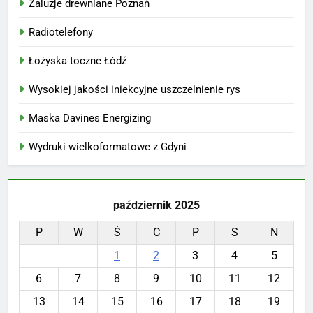
Żaluzje drewniane Poznań
Radiotelefony
Łożyska toczne Łódź
Wysokiej jakości iniekcyjne uszczelnienie rys
Maska Davines Energizing
Wydruki wielkoformatowe z Gdyni
październik 2025
P
W
Ś
C
P
S
N
1
2
3
4
5
6
7
8
9
10
11
12
13
14
15
16
17
18
19