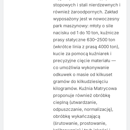
stopowych i stali nierdzewnych i
również żaroodpornych. Zakład
wyposażony jest w nowoczesny
park maszynowy: młoty o sile
nacisku od 1 do 10 ton, kuźnicze
prasy statyczne 630–2500 ton
(wkrótce linia z prasą 4000 ton),
kucie za pomocą kuźniarek i
precyzyjne cięcie materiału —
co umożliwia wykonywanie
odkuwek o masie od kilkuset
gramów do kilkudziesięciu
kilogramów. Kuźnia Matrycowa
proponuje również obróbkę
cieplną (utwardzanie,
odpuszczanie, normalizację),
obróbkę wykańczającą
(śrutowanie, prostowanie,