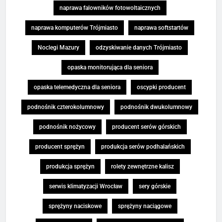
naprawa falowników fotowoltaicznych
naprawa komputerów Trójmiasto
naprawa softstartów
Noclegi Mazury
odzyskiwanie danych Trójmiasto
opaska monitorująca dla seniora
opaska telemedyczna dla seniora
oscypki producent
podnośnik czterokolumnowy
podnośnik dwukolumnowy
podnośnik nożycowy
producent serów górskich
producent sprężyn
produkcja serów podhalańskich
produkcja sprężyn
rolety zewnętrzne kalisz
serwis klimatyzacji Wrocław
sery górskie
sprężyny naciskowe
sprężyny naciągowe