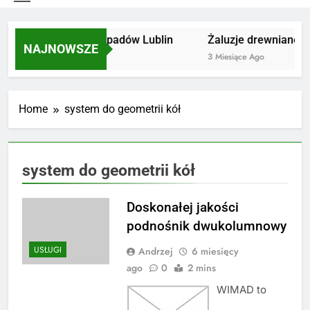
Utylizacja odpadów Lublin
Żaluzje drewniane Po
NAJNOWSZE
2 Miesiące Ago
3 Miesiące Ago
Home
system do geometrii kół
system do geometrii kół
Doskonałej jakości
podnośnik dwukolumnowy
USŁUGI
Andrzej
6 miesięcy
ago
0
2 mins
WIMAD to