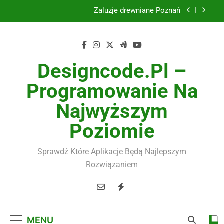
Skip
Żaluzje drewniane Poznań
to
content
Instalacje elektryczne Gdańsk
Wysokiej jakości spławik elektryczny
Designcode.pl –
Utylizacja odpadów Lublin
Programowanie Na
Żaluzje drewniane Poznań
Najwyższym
Instalacje elektryczne Gdańsk
Poziomie
Wysokiej jakości spławik elektryczny
Sprawdź Które Aplikacje Będą Najlepszym
Rozwiązaniem
MENU