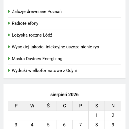
Żaluzje drewniane Poznań
Radiotelefony
Łożyska toczne Łódź
Wysokiej jakości iniekcyjne uszczelnienie rys
Maska Davines Energizing
Wydruki wielkoformatowe z Gdyni
sierpień 2026
P
W
Ś
C
P
S
N
1
2
3
4
5
6
7
8
9