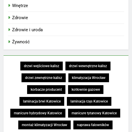
Wnętrze
Zdrowie
Zdrowie i uroda
Żywność
drzwi wejściowe kalisz
drzwi wewnętrzne kalisz
drzwi zewnętrzne kalisz
klimatyzacja Wrocław
korbacze producent
kotłownie gazowe
laminacja brwi Katowice
laminacja rzęs Katowice
manicure hybrydowy Katowice
manicure tytanowy Katowice
montaż klimatyzacji Wrocław
naprawa falowników