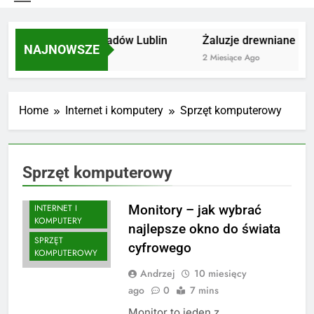
Utylizacja odpadów Lublin
Żaluzje drewniane Poz
NAJNOWSZE
2 Miesiące Ago
2 Miesiące Ago
Home
Internet i komputery
Sprzęt komputerowy
Sprzęt komputerowy
INTERNET I
Monitory – jak wybrać
KOMPUTERY
najlepsze okno do świata
SPRZĘT
cyfrowego
KOMPUTEROWY
Andrzej
10 miesięcy
ago
0
7 mins
Monitor to jeden z