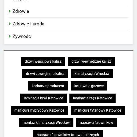
Zdrowie
Zdrowie i uroda
Żywność
drzwi wejściowe kalisz
drzwi wewnętrzne kalisz
drzwi zewnętrzne kalisz
klimatyzacja Wrocław
korbacze producent
kotłownie gazowe
laminacja brwi Katowice
laminacja rzęs Katowice
manicure hybrydowy Katowice
manicure tytanowy Katowice
montaż klimatyzacji Wrocław
naprawa falowników
naprawa falowników fotowoltaicznych