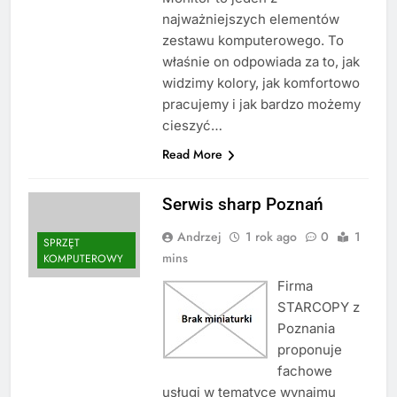
najważniejszych elementów
zestawu komputerowego. To
właśnie on odpowiada za to, jak
widzimy kolory, jak komfortowo
pracujemy i jak bardzo możemy
cieszyć…
Read More
Serwis sharp Poznań
Andrzej
1 rok ago
0
1
SPRZĘT
mins
KOMPUTEROWY
Firma
STARCOPY z
Poznania
proponuje
fachowe
usługi w tematyce wynajmu