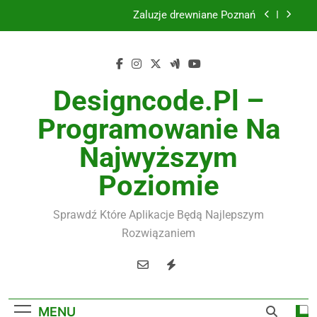
Skip
Instalacje elektryczne Gdańsk
to
content
Wysokiej jakości spławik elektryczny
Utylizacja odpadów Lublin
Designcode.pl –
Żaluzje drewniane Poznań
Programowanie Na
Instalacje elektryczne Gdańsk
Najwyższym
Poziomie
Wysokiej jakości spławik elektryczny
Sprawdź Które Aplikacje Będą Najlepszym
Rozwiązaniem
MENU