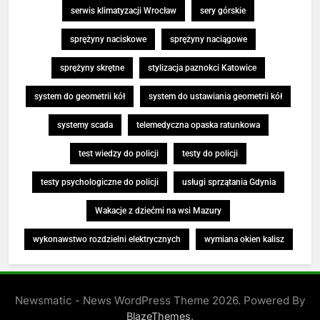
serwis klimatyzacji Wrocław
sery górskie
sprężyny naciskowe
sprężyny naciągowe
sprężyny skrętne
stylizacja paznokci Katowice
system do geometrii kół
system do ustawiania geometrii kół
systemy scada
telemedyczna opaska ratunkowa
test wiedzy do policji
testy do policji
testy psychologiczne do policji
usługi sprzątania Gdynia
Wakacje z dziećmi na wsi Mazury
wykonawstwo rozdzielni elektrycznych
wymiana okien kalisz
Newsmatic - News WordPress Theme 2026. Powered By
.
BlazeThemes