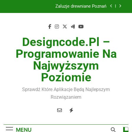
Skip
Żaluzje drewniane Poznań
to
content
Instalacje elektryczne Gdańsk
Wysokiej jakości spławik elektryczny
Designcode.pl –
Utylizacja odpadów Lublin
Programowanie Na
Żaluzje drewniane Poznań
Najwyższym
Instalacje elektryczne Gdańsk
Poziomie
Wysokiej jakości spławik elektryczny
Sprawdź Które Aplikacje Będą Najlepszym
Rozwiązaniem
MENU