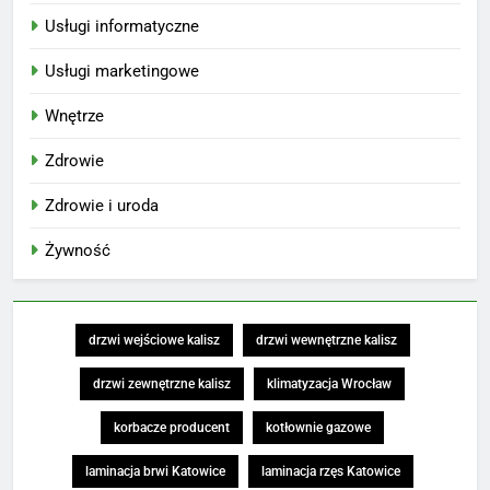
Usługi informatyczne
Usługi marketingowe
Wnętrze
Zdrowie
Zdrowie i uroda
Żywność
drzwi wejściowe kalisz
drzwi wewnętrzne kalisz
drzwi zewnętrzne kalisz
klimatyzacja Wrocław
korbacze producent
kotłownie gazowe
laminacja brwi Katowice
laminacja rzęs Katowice