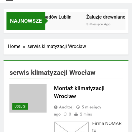
Utylizacja odpadów Lublin
Żaluzje drewniane Poz
NAJNOWSZE
2 Miesiące Ago
3 Miesiące Ago
Home
serwis klimatyzacji Wrocław
serwis klimatyzacji Wrocław
Montaż klimatyzacji
Wrocław
USŁUGI
Andrzej
5 miesięcy
ago
0
2 mins
Firma NOMAR
to