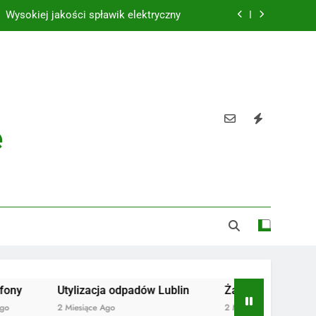
Wysokiej jakości spławik elektryczny
Utylizacja odpadów Lublin
Żaluzje drewniane Poznań
Instalacje elektryczne Gdańsk
e
Wysokiej jakości spławik elektryczny
Utylizacja odpadów Lublin
Żaluzje drewniane Poznań
2 Miesiące Ago
2 Miesiące Ago