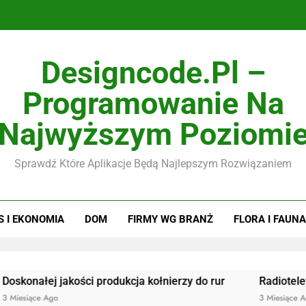
Designcode.pl –
Programowanie Na
Najwyższym Poziomi
Sprawdź Które Aplikacje Będą Najlepszym Rozwiązaniem
S I EKONOMIA
DOM
FIRMY WG BRANŻ
FLORA I FAUNA
j jakości produkcja kołnierzy do rur
Radiotelefony
Ago
3 Miesiące Ago