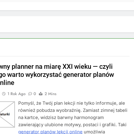
wny planner na miarę XXI wieku — czyli
go warto wykorzystać generator planów
online
1 Rok Ago
0
2 Mins
Pomyśl, że Twój plan lekcji nie tylko informuje, ale
również pobudza wyobraźnię. Zamiast zimnej tabeli
na kartce, widzisz barwny harmonogram
zawierający ulubione motywy, postaci i grafiki. Taki
generator planów lekcji online
umożliwia