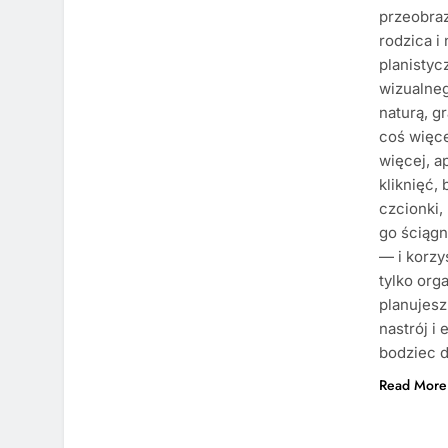
przeobraz
rodzica i
planistyc
wizualneg
naturą, g
coś więce
więcej, a
kliknięć,
czcionki,
go ściąg
— i korzy
tylko org
planujesz
nastrój i
bodziec d
Read More