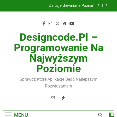
Skip
Żaluzje drewniane Poznań
to
content
Instalacje elektryczne Gdańsk
Wysokiej jakości spławik elektryczny
Designcode.pl –
Utylizacja odpadów Lublin
Programowanie Na
Żaluzje drewniane Poznań
Najwyższym
Instalacje elektryczne Gdańsk
Poziomie
Wysokiej jakości spławik elektryczny
Sprawdź Które Aplikacje Będą Najlepszym
Rozwiązaniem
MENU