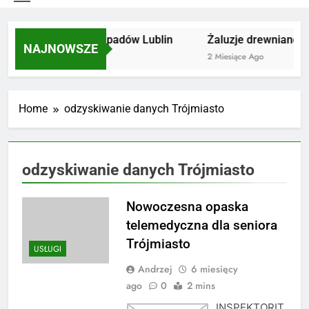
Utylizacja odpadów Lublin
Żaluzje drewniane Po
NAJNOWSZE
2 Miesiące Ago
2 Miesiące Ago
Home
odzyskiwanie danych Trójmiasto
odzyskiwanie danych Trójmiasto
Nowoczesna opaska
telemedyczna dla seniora
Trójmiasto
USŁUGI
Andrzej
6 miesięcy
ago
0
2 mins
INSPEKTORIT