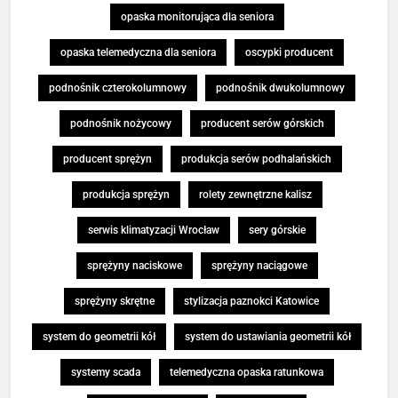
opaska monitorująca dla seniora
opaska telemedyczna dla seniora
oscypki producent
podnośnik czterokolumnowy
podnośnik dwukolumnowy
podnośnik nożycowy
producent serów górskich
producent sprężyn
produkcja serów podhalańskich
produkcja sprężyn
rolety zewnętrzne kalisz
serwis klimatyzacji Wrocław
sery górskie
sprężyny naciskowe
sprężyny naciągowe
sprężyny skrętne
stylizacja paznokci Katowice
system do geometrii kół
system do ustawiania geometrii kół
systemy scada
telemedyczna opaska ratunkowa