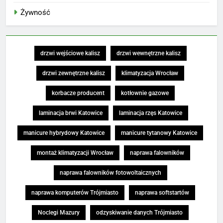
Żywność
drzwi wejściowe kalisz
drzwi wewnętrzne kalisz
drzwi zewnętrzne kalisz
klimatyzacja Wrocław
korbacze producent
kotłownie gazowe
laminacja brwi Katowice
laminacja rzęs Katowice
manicure hybrydowy Katowice
manicure tytanowy Katowice
montaż klimatyzacji Wrocław
naprawa falowników
naprawa falowników fotowoltaicznych
naprawa komputerów Trójmiasto
naprawa softstartów
Noclegi Mazury
odzyskiwanie danych Trójmiasto