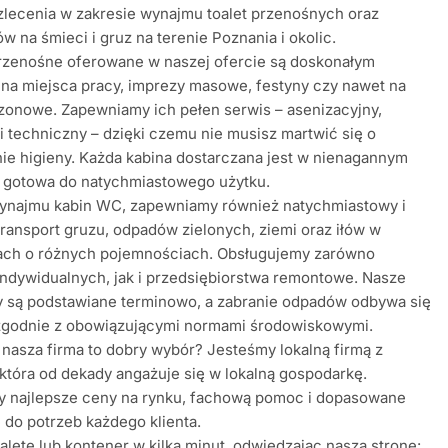
 zlecenia w zakresie wynajmu toalet przenośnych oraz
w na śmieci i gruz na terenie Poznania i okolic.
przenośne oferowane w naszej ofercie są doskonałym
na miejsca pracy, imprezy masowe, festyny czy nawet na
ezonowe. Zapewniamy ich pełen serwis – asenizacyjny,
 i techniczny – dzięki czemu nie musisz martwić się o
e higieny. Każda kabina dostarczana jest w nienagannym
i gotowa do natychmiastowego użytku.
ynajmu kabin WC, zapewniamy również natychmiastowy i
ransport gruzu, odpadów zielonych, ziemi oraz iłów w
ach o różnych pojemnościach. Obsługujemy zarówno
indywidualnych, jak i przedsiębiorstwa remontowe. Nasze
y są podstawiane terminowo, a zabranie odpadów odbywa się
 zgodnie z obowiązującymi normami środowiskowymi.
nasza firma to dobry wybór? Jesteśmy lokalną firmą z
 która od dekady angażuje się w lokalną gospodarkę.
y najlepsze ceny na rynku, fachową pomoc i dopasowane
 do potrzeb każdego klienta.
letę lub kontener w kilka minut, odwiedzając naszą stronę: