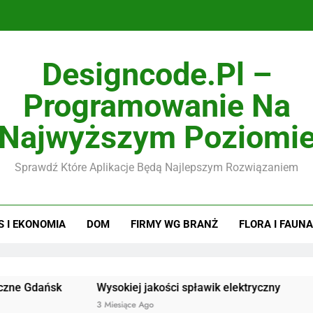
Designcode.pl –
Programowanie Na
Najwyższym Poziomi
Sprawdź Które Aplikacje Będą Najlepszym Rozwiązaniem
S I EKONOMIA
DOM
FIRMY WG BRANŻ
FLORA I FAUNA
ńsk
Wysokiej jakości spławik elektryczny
Doskonałe
3 Miesiące Ago
3 Miesiące 