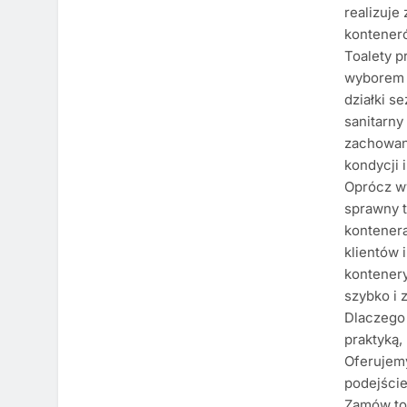
realizuje
konteneró
Toalety 
wyborem 
działki s
sanitarny
zachowani
kondycji 
Oprócz w
sprawny t
kontener
klientów 
kontener
szybko i
Dlaczego 
praktyką,
Oferujem
podejście
Zamów toa