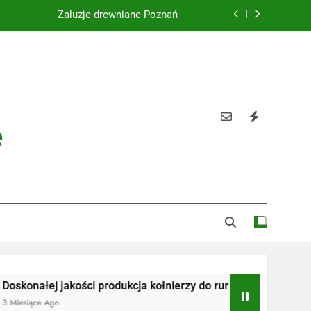
Żaluzje drewniane Poznań
Instalacje elektryczne Gdańsk
Wysokiej jakości spławik elektryczny
Utylizacja odpadów Lublin
e
Żaluzje drewniane Poznań
Instalacje elektryczne Gdańsk
Wysokiej jakości spławik elektryczny
j jakości produkcja kołnierzy do rur
Radiotelefony
Ago
3 Miesiące Ago