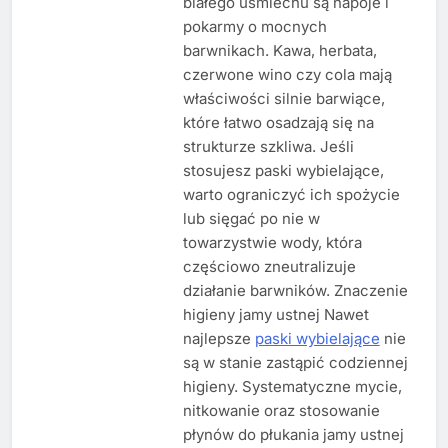
białego uśmiechu są napoje i
pokarmy o mocnych
barwnikach. Kawa, herbata,
czerwone wino czy cola mają
właściwości silnie barwiące,
które łatwo osadzają się na
strukturze szkliwa. Jeśli
stosujesz paski wybielające,
warto ograniczyć ich spożycie
lub sięgać po nie w
towarzystwie wody, która
częściowo zneutralizuje
działanie barwników. Znaczenie
higieny jamy ustnej Nawet
najlepsze
paski wybielające
nie
są w stanie zastąpić codziennej
higieny. Systematyczne mycie,
nitkowanie oraz stosowanie
płynów do płukania jamy ustnej