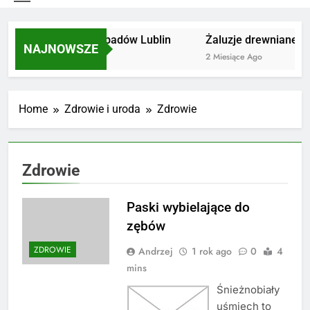
Utylizacja odpadów Lublin
Żaluzje drewniane Po
NAJNOWSZE
2 Miesiące Ago
2 Miesiące Ago
Home
Zdrowie i uroda
Zdrowie
Zdrowie
Paski wybielające do
zębów
ZDROWIE
Andrzej
1 rok ago
0
4
mins
Śnieżnobiały
uśmiech to