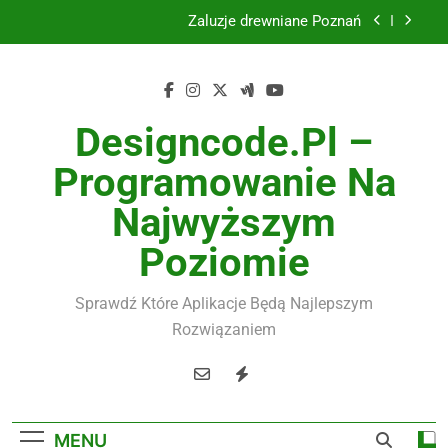
Skip
Żaluzje drewniane Poznań
to
content
Instalacje elektryczne Gdańsk
Wysokiej jakości spławik elektryczny
Designcode.pl –
Utylizacja odpadów Lublin
Programowanie Na
Żaluzje drewniane Poznań
Najwyższym
Instalacje elektryczne Gdańsk
Poziomie
Wysokiej jakości spławik elektryczny
Sprawdź Które Aplikacje Będą Najlepszym
Rozwiązaniem
MENU