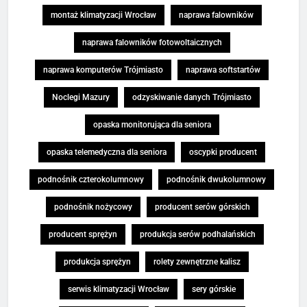
montaż klimatyzacji Wrocław
naprawa falowników
naprawa falowników fotowoltaicznych
naprawa komputerów Trójmiasto
naprawa softstartów
Noclegi Mazury
odzyskiwanie danych Trójmiasto
opaska monitorująca dla seniora
opaska telemedyczna dla seniora
oscypki producent
podnośnik czterokolumnowy
podnośnik dwukolumnowy
podnośnik nożycowy
producent serów górskich
producent sprężyn
produkcja serów podhalańskich
produkcja sprężyn
rolety zewnętrzne kalisz
serwis klimatyzacji Wrocław
sery górskie