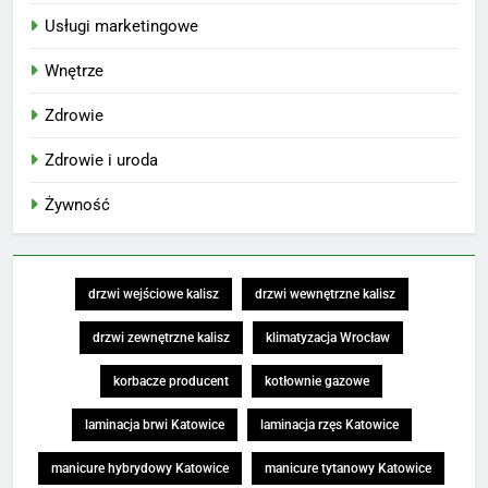
Usługi marketingowe
Wnętrze
Zdrowie
Zdrowie i uroda
Żywność
drzwi wejściowe kalisz
drzwi wewnętrzne kalisz
drzwi zewnętrzne kalisz
klimatyzacja Wrocław
korbacze producent
kotłownie gazowe
laminacja brwi Katowice
laminacja rzęs Katowice
manicure hybrydowy Katowice
manicure tytanowy Katowice