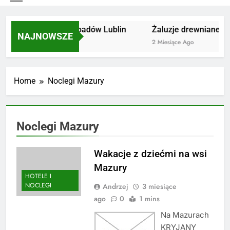
Utylizacja odpadów Lublin
Żaluzje drewniane Po
NAJNOWSZE
2 Miesiące Ago
2 Miesiące Ago
Home
Noclegi Mazury
Noclegi Mazury
Wakacje z dziećmi na wsi
Mazury
HOTELE I
NOCLEGI
Andrzej
3 miesiące
ago
0
1 mins
Na Mazurach
KRYJANY