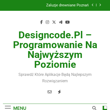
Skip
Żaluzje drewniane Poznań
to
content
Instalacje elektryczne Gdańsk
Wysokiej jakości spławik elektryczny
Designcode.pl –
Utylizacja odpadów Lublin
Programowanie Na
Żaluzje drewniane Poznań
Najwyższym
Instalacje elektryczne Gdańsk
Poziomie
Wysokiej jakości spławik elektryczny
Sprawdź Które Aplikacje Będą Najlepszym
Rozwiązaniem
MENU