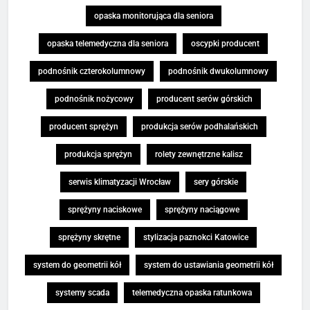
opaska monitorująca dla seniora
opaska telemedyczna dla seniora
oscypki producent
podnośnik czterokolumnowy
podnośnik dwukolumnowy
podnośnik nożycowy
producent serów górskich
producent sprężyn
produkcja serów podhalańskich
produkcja sprężyn
rolety zewnętrzne kalisz
serwis klimatyzacji Wrocław
sery górskie
sprężyny naciskowe
sprężyny naciągowe
sprężyny skrętne
stylizacja paznokci Katowice
system do geometrii kół
system do ustawiania geometrii kół
systemy scada
telemedyczna opaska ratunkowa