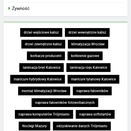
Żywność
drzwi wejściowe kalisz
drzwi wewnętrzne kalisz
drzwi zewnętrzne kalisz
klimatyzacja Wrocław
korbacze producent
kotłownie gazowe
laminacja brwi Katowice
laminacja rzęs Katowice
manicure hybrydowy Katowice
manicure tytanowy Katowice
montaż klimatyzacji Wrocław
naprawa falowników
naprawa falowników fotowoltaicznych
naprawa komputerów Trójmiasto
naprawa softstartów
Noclegi Mazury
odzyskiwanie danych Trójmiasto