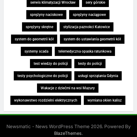
serwis klimatyzacji Wrocław
sery górskie
sprężyny naciskowe
sprężyny naciągowe
sprężyny skrętne
stylizacja paznokci Katowice
system do geometrii kół
system do ustawiania geometrii kół
systemy scada
telemedyczna opaska ratunkowa
test wiedzy do policji
testy do policji
testy psychologiczne do policji
usługi sprzątania Gdynia
Wakacje z dziećmi na wsi Mazury
wykonawstwo rozdzielni elektrycznych
wymiana okien kalisz
Newsmatic - News WordPress Theme 2026. Powered By
.
BlazeThemes