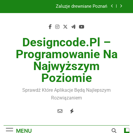
Skip
Instalacje elektryczne Gdańsk
to
content
Wysokiej jakości spławik elektryczny
Utylizacja odpadów Lublin
Designcode.pl –
Żaluzje drewniane Poznań
Programowanie Na
Instalacje elektryczne Gdańsk
Najwyższym
Wysokiej jakości spławik elektryczny
Poziomie
Sprawdź Które Aplikacje Będą Najlepszym
Rozwiązaniem
MENU