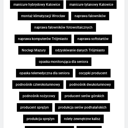
manicure hybrydowy Katowice
manicure tytanowy Katowice
montaż klimatyzacji Wrocław
naprawa falowników
naprawa falowników fotowoltaicznych
naprawa komputerów Trójmiasto
naprawa softstartów
Noclegi Mazury
odzyskiwanie danych Trójmiasto
opaska monitorująca dla seniora
opaska telemedyczna dla seniora
oscypki producent
podnośnik czterokolumnowy
podnośnik dwukolumnowy
podnośnik nożycowy
producent serów górskich
producent sprężyn
produkcja serów podhalańskich
produkcja sprężyn
rolety zewnętrzne kalisz