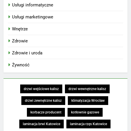
Usługi informatyczne
Usługi marketingowe
Wnętrze
Zdrowie
Zdrowie i uroda
Żywność
drzwi wejściowe kalisz
drzwi wewnętrzne kalisz
drzwi zewnętrzne kalisz
klimatyzacja Wrocław
korbacze producent
kotłownie gazowe
laminacja brwi Katowice
laminacja rzęs Katowice