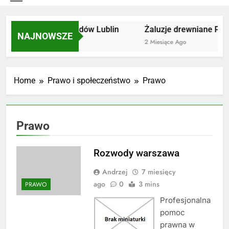
Utylizacja odpadów Lublin
Żaluzje drewniane Pozn
NAJNOWSZE
2 Miesiące Ago
2 Miesiące Ago
Home
Prawo i społeczeństwo
Prawo
Prawo
Rozwody warszawa
Andrzej
7 miesięcy
ago
0
3 mins
PRAWO
Profesjonalna
pomoc
prawna w