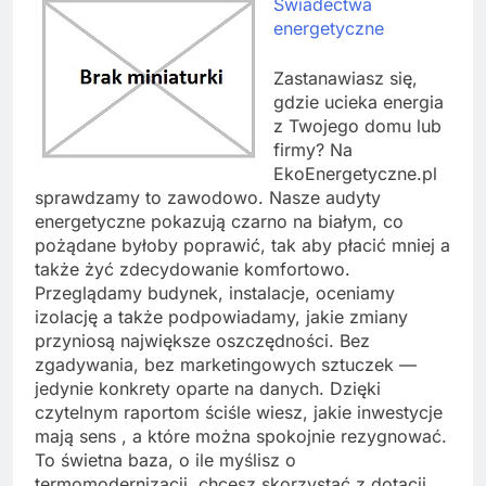
Świadectwa
energetyczne
Zastanawiasz się,
gdzie ucieka energia
z Twojego domu lub
firmy? Na
EkoEnergetyczne.pl
sprawdzamy to zawodowo. Nasze audyty
energetyczne pokazują czarno na białym, co
pożądane byłoby poprawić, tak aby płacić mniej a
także żyć zdecydowanie komfortowo.
Przeglądamy budynek, instalacje, oceniamy
izolację a także podpowiadamy, jakie zmiany
przyniosą największe oszczędności. Bez
zgadywania, bez marketingowych sztuczek —
jedynie konkrety oparte na danych. Dzięki
czytelnym raportom ściśle wiesz, jakie inwestycje
mają sens , a które można spokojnie rezygnować.
To świetna baza, o ile myślisz o
termomodernizacji, chcesz skorzystać z dotacji