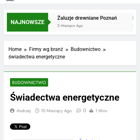
a odpadów Lublin
Żaluzje drewniane Poznań
Insta
NAJNOWSZE
Ago
2 Miesiące Ago
3 Mies
Home
Firmy wg branż
Budownictwo
świadectwa energetyczne
BUDOWNICTWO
Świadectwa energetyczne
0
Andrzej
10 Miesięcy Ago
1 Mins