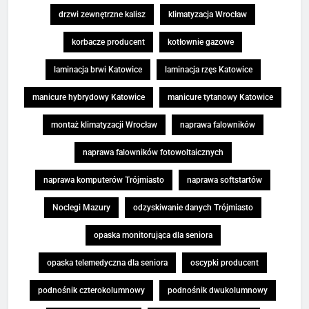
drzwi zewnętrzne kalisz
klimatyzacja Wrocław
korbacze producent
kotłownie gazowe
laminacja brwi Katowice
laminacja rzęs Katowice
manicure hybrydowy Katowice
manicure tytanowy Katowice
montaż klimatyzacji Wrocław
naprawa falowników
naprawa falowników fotowoltaicznych
naprawa komputerów Trójmiasto
naprawa softstartów
Noclegi Mazury
odzyskiwanie danych Trójmiasto
opaska monitorująca dla seniora
opaska telemedyczna dla seniora
oscypki producent
podnośnik czterokolumnowy
podnośnik dwukolumnowy