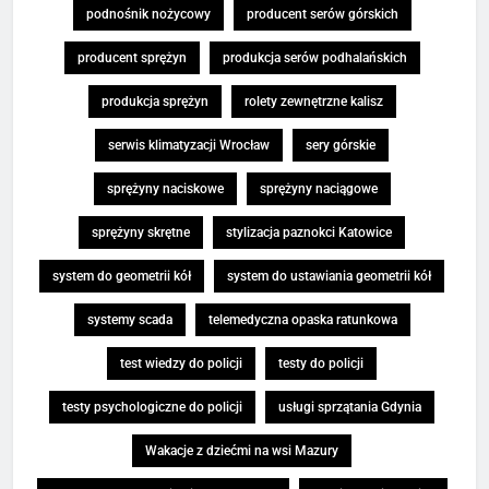
podnośnik nożycowy
producent serów górskich
producent sprężyn
produkcja serów podhalańskich
produkcja sprężyn
rolety zewnętrzne kalisz
serwis klimatyzacji Wrocław
sery górskie
sprężyny naciskowe
sprężyny naciągowe
sprężyny skrętne
stylizacja paznokci Katowice
system do geometrii kół
system do ustawiania geometrii kół
systemy scada
telemedyczna opaska ratunkowa
test wiedzy do policji
testy do policji
testy psychologiczne do policji
usługi sprzątania Gdynia
Wakacje z dziećmi na wsi Mazury