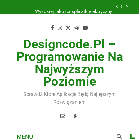
Skip
Wysokiej jakości spławik elektryczny
to
content
Utylizacja odpadów Lublin
Żaluzje drewniane Poznań
Designcode.pl –
Instalacje elektryczne Gdańsk
Programowanie Na
Wysokiej jakości spławik elektryczny
Najwyższym
Poziomie
Sprawdź Które Aplikacje Będą Najlepszym
Rozwiązaniem
MENU