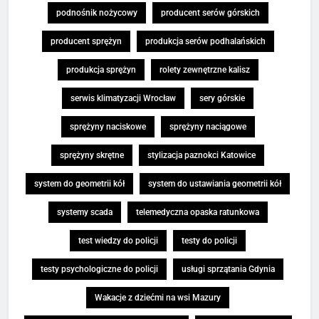
podnośnik nożycowy
producent serów górskich
producent sprężyn
produkcja serów podhalańskich
produkcja sprężyn
rolety zewnętrzne kalisz
serwis klimatyzacji Wrocław
sery górskie
sprężyny naciskowe
sprężyny naciągowe
sprężyny skrętne
stylizacja paznokci Katowice
system do geometrii kół
system do ustawiania geometrii kół
systemy scada
telemedyczna opaska ratunkowa
test wiedzy do policji
testy do policji
testy psychologiczne do policji
usługi sprzątania Gdynia
Wakacje z dziećmi na wsi Mazury