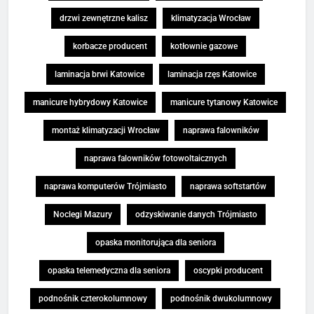
drzwi zewnętrzne kalisz
klimatyzacja Wrocław
korbacze producent
kotłownie gazowe
laminacja brwi Katowice
laminacja rzęs Katowice
manicure hybrydowy Katowice
manicure tytanowy Katowice
montaż klimatyzacji Wrocław
naprawa falowników
naprawa falowników fotowoltaicznych
naprawa komputerów Trójmiasto
naprawa softstartów
Noclegi Mazury
odzyskiwanie danych Trójmiasto
opaska monitorująca dla seniora
opaska telemedyczna dla seniora
oscypki producent
podnośnik czterokolumnowy
podnośnik dwukolumnowy