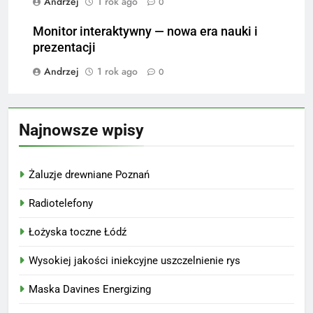
Andrzej
1 rok ago
0
Monitor interaktywny — nowa era nauki i
prezentacji
Andrzej
1 rok ago
0
Najnowsze wpisy
Żaluzje drewniane Poznań
Radiotelefony
Łożyska toczne Łódź
Wysokiej jakości iniekcyjne uszczelnienie rys
Maska Davines Energizing