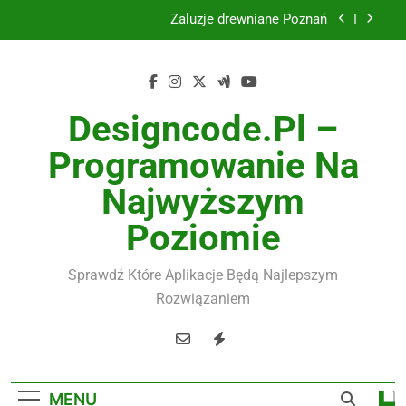
Skip
Instalacje elektryczne Gdańsk
to
content
Wysokiej jakości spławik elektryczny
Utylizacja odpadów Lublin
Designcode.pl –
Żaluzje drewniane Poznań
Programowanie Na
Instalacje elektryczne Gdańsk
Najwyższym
Wysokiej jakości spławik elektryczny
Poziomie
Sprawdź Które Aplikacje Będą Najlepszym
Rozwiązaniem
MENU