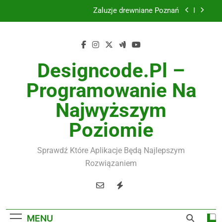
Skip
Instalacje elektryczne Gdańsk
to
content
Wysokiej jakości spławik elektryczny
Utylizacja odpadów Lublin
Designcode.pl –
Żaluzje drewniane Poznań
Programowanie Na
Instalacje elektryczne Gdańsk
Najwyższym
Wysokiej jakości spławik elektryczny
Poziomie
Sprawdź Które Aplikacje Będą Najlepszym
Rozwiązaniem
MENU