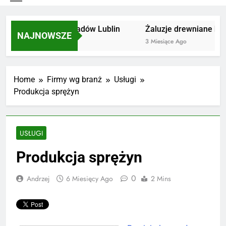
Utylizacja odpadów Lublin
Żaluzje drewniane Pozn
NAJNOWSZE
2 Miesiące Ago
3 Miesiące Ago
Home
Firmy wg branż
Usługi
Produkcja sprężyn
USŁUGI
Produkcja sprężyn
0
Andrzej
6 Miesięcy Ago
2 Mins