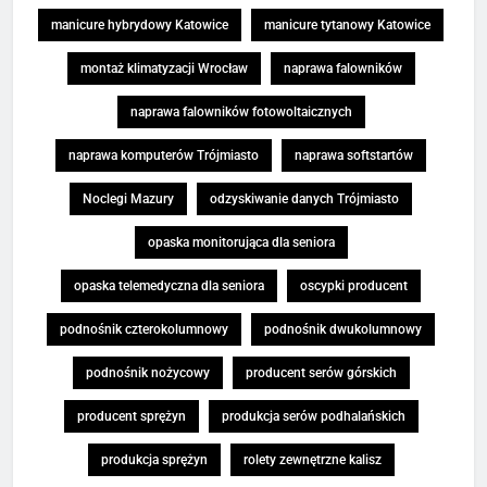
manicure hybrydowy Katowice
manicure tytanowy Katowice
montaż klimatyzacji Wrocław
naprawa falowników
naprawa falowników fotowoltaicznych
naprawa komputerów Trójmiasto
naprawa softstartów
Noclegi Mazury
odzyskiwanie danych Trójmiasto
opaska monitorująca dla seniora
opaska telemedyczna dla seniora
oscypki producent
podnośnik czterokolumnowy
podnośnik dwukolumnowy
podnośnik nożycowy
producent serów górskich
producent sprężyn
produkcja serów podhalańskich
produkcja sprężyn
rolety zewnętrzne kalisz