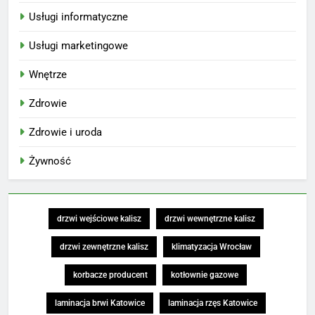
Usługi informatyczne
Usługi marketingowe
Wnętrze
Zdrowie
Zdrowie i uroda
Żywność
drzwi wejściowe kalisz
drzwi wewnętrzne kalisz
drzwi zewnętrzne kalisz
klimatyzacja Wrocław
korbacze producent
kotłownie gazowe
laminacja brwi Katowice
laminacja rzęs Katowice