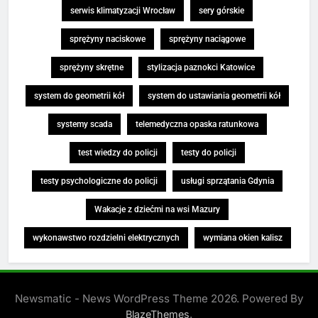
serwis klimatyzacji Wrocław
sery górskie
sprężyny naciskowe
sprężyny naciągowe
sprężyny skrętne
stylizacja paznokci Katowice
system do geometrii kół
system do ustawiania geometrii kół
systemy scada
telemedyczna opaska ratunkowa
test wiedzy do policji
testy do policji
testy psychologiczne do policji
usługi sprzątania Gdynia
Wakacje z dziećmi na wsi Mazury
wykonawstwo rozdzielni elektrycznych
wymiana okien kalisz
Newsmatic - News WordPress Theme 2026. Powered By
.
BlazeThemes