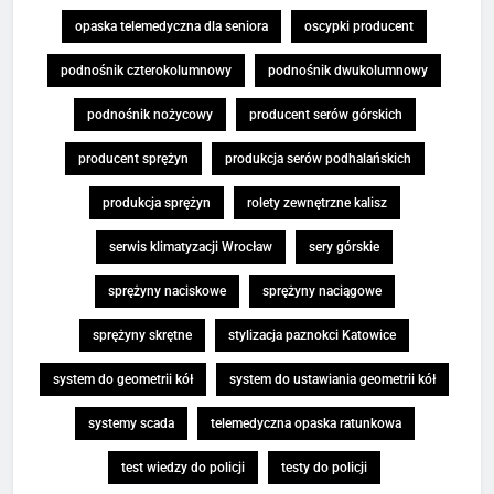
opaska telemedyczna dla seniora
oscypki producent
podnośnik czterokolumnowy
podnośnik dwukolumnowy
podnośnik nożycowy
producent serów górskich
producent sprężyn
produkcja serów podhalańskich
produkcja sprężyn
rolety zewnętrzne kalisz
serwis klimatyzacji Wrocław
sery górskie
sprężyny naciskowe
sprężyny naciągowe
sprężyny skrętne
stylizacja paznokci Katowice
system do geometrii kół
system do ustawiania geometrii kół
systemy scada
telemedyczna opaska ratunkowa
test wiedzy do policji
testy do policji