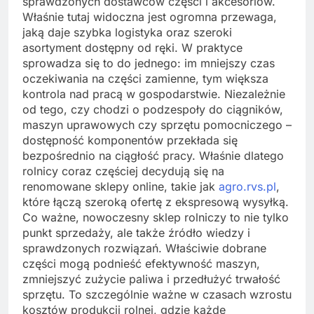
sprawdzonych dostawców części i akcesoriów.
Właśnie tutaj widoczna jest ogromna przewaga,
jaką daje szybka logistyka oraz szeroki
asortyment dostępny od ręki. W praktyce
sprowadza się to do jednego: im mniejszy czas
oczekiwania na części zamienne, tym większa
kontrola nad pracą w gospodarstwie. Niezależnie
od tego, czy chodzi o podzespoły do ciągników,
maszyn uprawowych czy sprzętu pomocniczego –
dostępność komponentów przekłada się
bezpośrednio na ciągłość pracy. Właśnie dlatego
rolnicy coraz częściej decydują się na
renomowane sklepy online, takie jak
agro.rvs.pl
,
które łączą szeroką ofertę z ekspresową wysyłką.
Co ważne, nowoczesny sklep rolniczy to nie tylko
punkt sprzedaży, ale także źródło wiedzy i
sprawdzonych rozwiązań. Właściwie dobrane
części mogą podnieść efektywność maszyn,
zmniejszyć zużycie paliwa i przedłużyć trwałość
sprzętu. To szczególnie ważne w czasach wzrostu
kosztów produkcji rolnej, gdzie każde