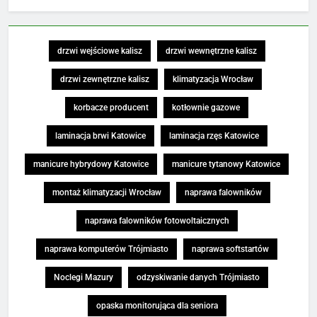
drzwi wejściowe kalisz
drzwi wewnętrzne kalisz
drzwi zewnętrzne kalisz
klimatyzacja Wrocław
korbacze producent
kotłownie gazowe
laminacja brwi Katowice
laminacja rzęs Katowice
manicure hybrydowy Katowice
manicure tytanowy Katowice
montaż klimatyzacji Wrocław
naprawa falowników
naprawa falowników fotowoltaicznych
naprawa komputerów Trójmiasto
naprawa softstartów
Noclegi Mazury
odzyskiwanie danych Trójmiasto
opaska monitorująca dla seniora