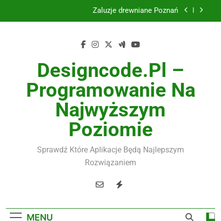
Skip
Instalacje elektryczne Gdańsk
to
content
Wysokiej jakości spławik elektryczny
Utylizacja odpadów Lublin
Designcode.pl –
Żaluzje drewniane Poznań
Programowanie Na
Instalacje elektryczne Gdańsk
Najwyższym
Wysokiej jakości spławik elektryczny
Poziomie
Sprawdź Które Aplikacje Będą Najlepszym
Rozwiązaniem
MENU