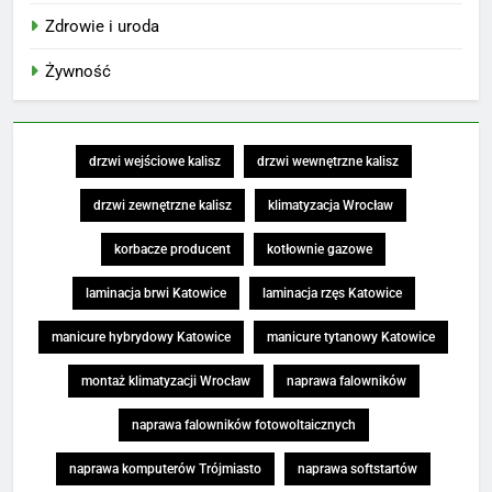
Zdrowie i uroda
Żywność
drzwi wejściowe kalisz
drzwi wewnętrzne kalisz
drzwi zewnętrzne kalisz
klimatyzacja Wrocław
korbacze producent
kotłownie gazowe
laminacja brwi Katowice
laminacja rzęs Katowice
manicure hybrydowy Katowice
manicure tytanowy Katowice
montaż klimatyzacji Wrocław
naprawa falowników
naprawa falowników fotowoltaicznych
naprawa komputerów Trójmiasto
naprawa softstartów