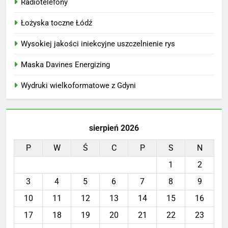
Radiotelefony
Łożyska toczne Łódź
Wysokiej jakości iniekcyjne uszczelnienie rys
Maska Davines Energizing
Wydruki wielkoformatowe z Gdyni
sierpień 2026
P
W
Ś
C
P
S
N
1
2
3
4
5
6
7
8
9
10
11
12
13
14
15
16
17
18
19
20
21
22
23