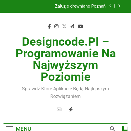
Skip
Instalacje elektryczne Gdańsk
to
content
Wysokiej jakości spławik elektryczny
Utylizacja odpadów Lublin
Designcode.pl –
Żaluzje drewniane Poznań
Programowanie Na
Najwyższym
Instalacje elektryczne Gdańsk
Poziomie
Wysokiej jakości spławik elektryczny
Sprawdź Które Aplikacje Będą Najlepszym
Rozwiązaniem
MENU