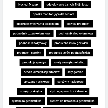
Noclegi Mazury
odzyskiwanie danych Trójmiasto
opaska monitorująca dla seniora
opaska telemedyczna dla seniora
oscypki producent
podnośnik czterokolumnowy
podnośnik dwukolumnowy
podnośnik nożycowy
producent serów górskich
producent sprężyn
produkcja serów podhalańskich
produkcja sprężyn
rolety zewnętrzne kalisz
serwis klimatyzacji Wrocław
sery górskie
sprężyny naciskowe
sprężyny naciągowe
sprężyny skrętne
stylizacja paznokci Katowice
system do geometrii kół
system do ustawiania geometrii kół