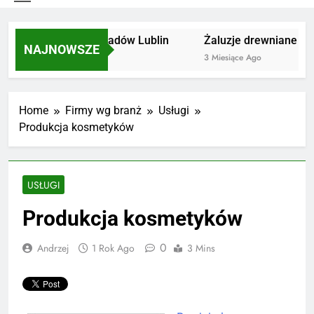
Utylizacja odpadów Lublin
Żaluzje drewniane Poz
NAJNOWSZE
2 Miesiące Ago
3 Miesiące Ago
Home
Firmy wg branż
Usługi
Produkcja kosmetyków
USŁUGI
Produkcja kosmetyków
0
Andrzej
1 Rok Ago
3 Mins