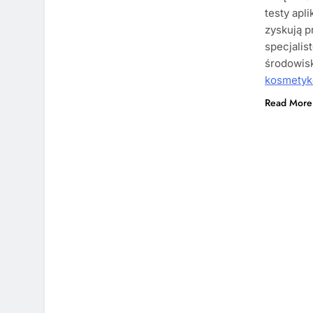
testy apl
zyskują 
specjalis
środowis
kosmetyk
Read More