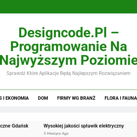
Designcode.pl –
Programowanie Na
Najwyższym Poziomi
Sprawdź Które Aplikacje Będą Najlepszym Rozwiązaniem
S I EKONOMIA
DOM
FIRMY WG BRANŻ
FLORA I FAUNA
ńsk
Wysokiej jakości spławik elektryczny
Doskonał
3 Miesiące Ago
3 Miesiące 