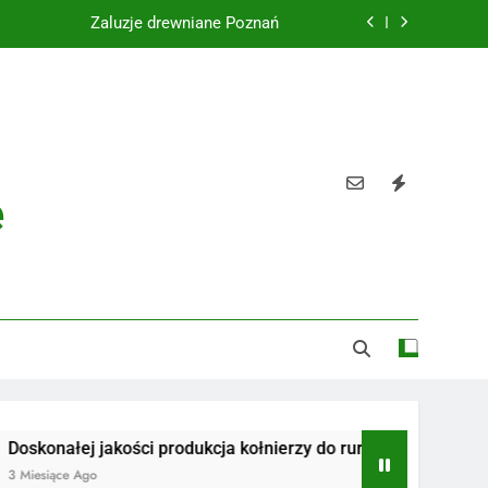
Żaluzje drewniane Poznań
Instalacje elektryczne Gdańsk
Wysokiej jakości spławik elektryczny
Utylizacja odpadów Lublin
e
Żaluzje drewniane Poznań
Instalacje elektryczne Gdańsk
Wysokiej jakości spławik elektryczny
ej jakości produkcja kołnierzy do rur
Radiotelefony
Ago
3 Miesiące Ago