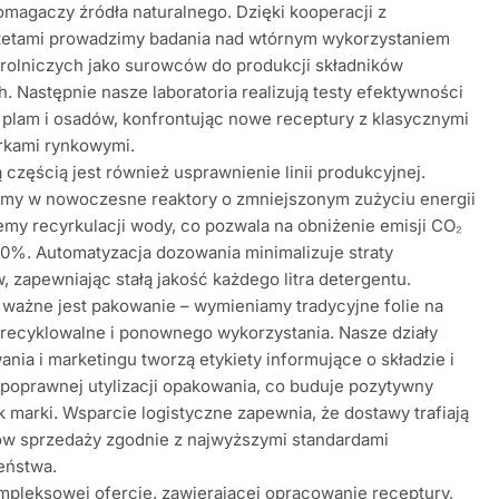
magaczy źródła naturalnego. Dzięki kooperacji z
tetami prowadzimy badania nad wtórnym wykorzystaniem
rolniczych jako surowców do produkcji składników
. Następnie nasze laboratoria realizują testy efektywności
plam i osadów, konfrontując nowe receptury z klasycznymi
kami rynkowymi.
ą częścią jest również usprawnienie linii produkcyjnej.
emy w nowoczesne reaktory o zmniejszonym zużyciu energii
emy recyrkulacji wody, co pozwala na obniżenie emisji CO₂
0%. Automatyzacja dozowania minimalizuje straty
 zapewniając stałą jakość każdego litra detergentu.
 ważne jest pakowanie – wymieniamy tradycyjne folie na
 recyklowalne i ponownego wykorzystania. Nasze działy
ania i marketingu tworzą etykiety informujące o składzie i
poprawnej utylizacji opakowania, co buduje pozytywny
 marki. Wsparcie logistyczne zapewnia, że dostawy trafiają
ów sprzedaży zgodnie z najwyższymi standardami
eństwa.
mpleksowej ofercie, zawierającej opracowanie receptury,