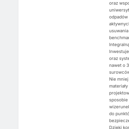
oraz wspo
uniwersy
odpadów 
aktywnych
usuwania 
benchmar
Integraln
Inwestuj
oraz syst
nawet o 3
surowców,
Nie mniej
materiały
projektow
sposobie 
wizerunek
do punkt
bezpiecz
Dzięki ko