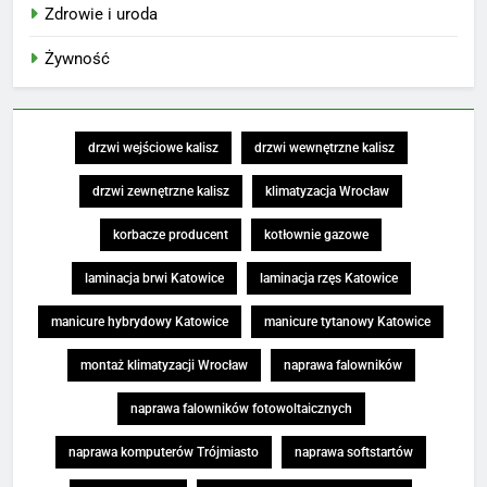
Zdrowie i uroda
Żywność
drzwi wejściowe kalisz
drzwi wewnętrzne kalisz
drzwi zewnętrzne kalisz
klimatyzacja Wrocław
korbacze producent
kotłownie gazowe
laminacja brwi Katowice
laminacja rzęs Katowice
manicure hybrydowy Katowice
manicure tytanowy Katowice
montaż klimatyzacji Wrocław
naprawa falowników
naprawa falowników fotowoltaicznych
naprawa komputerów Trójmiasto
naprawa softstartów