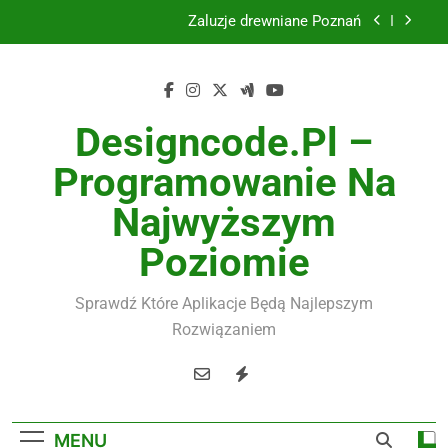
Żaluzje drewniane Poznań
Skip
to
Instalacje elektryczne Gdańsk
content
Wysokiej jakości spławik elektryczny
Designcode.pl –
Utylizacja odpadów Lublin
Programowanie Na
Żaluzje drewniane Poznań
Najwyższym
Instalacje elektryczne Gdańsk
Poziomie
Wysokiej jakości spławik elektryczny
Sprawdź Które Aplikacje Będą Najlepszym
Rozwiązaniem
MENU