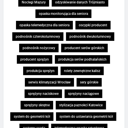
Noclegi Mazury
odzyskiwanie danych Trójmiasto
opaska monitorująca dla seniora
opaska telemedyczna dla seniora
oscypki producent
podnośnik czterokolumnowy
podnośnik dwukolumnowy
podnośnik nożycowy
producent serów górskich
producent sprężyn
produkcja serów podhalańskich
produkcja sprężyn
rolety zewnętrzne kalisz
serwis klimatyzacji Wrocław
sery górskie
sprężyny naciskowe
sprężyny naciągowe
sprężyny skrętne
stylizacja paznokci Katowice
system do geometrii kół
system do ustawiania geometrii kół
systemy scada
telemedyczna opaska ratunkowa