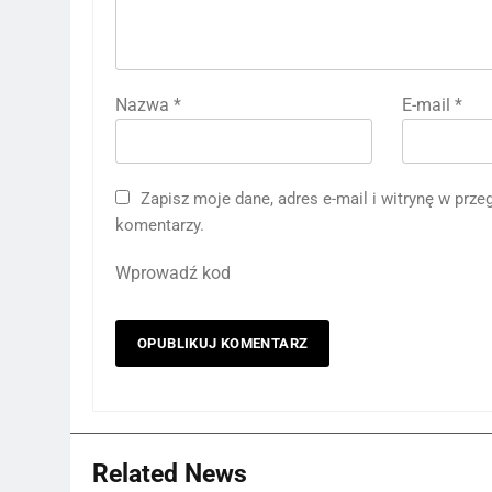
Nazwa
*
E-mail
*
Zapisz moje dane, adres e-mail i witrynę w prz
komentarzy.
Wprowadź kod
Related News