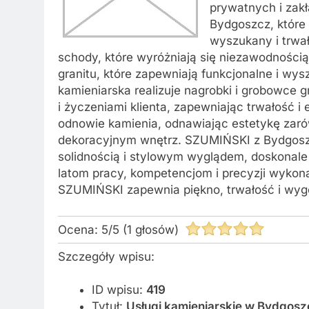
prywatnych i zakł
Bydgoszcz, które
wyszukany i trwa
schody, które wyróżniają się niezawodnością
granitu, które zapewniają funkcjonalne i w
kamieniarska realizuje nagrobki i grobowce
i życzeniami klienta, zapewniając trwałość i 
odnowie kamienia, odnawiając estetykę zar
dekoracyjnym wnętrz. SZUMIŃSKI z Bydgoszc
solidnością i stylowym wyglądem, doskonale 
latom pracy, kompetencjom i precyzji wykon
SZUMIŃSKI zapewnia piękno, trwałość i wyg
Ocena:
5
/
5
(
1
głosów)
Szczegóły wpisu:
ID wpisu:
419
Tytuł:
Usługi kamieniarskie w Bydgosz