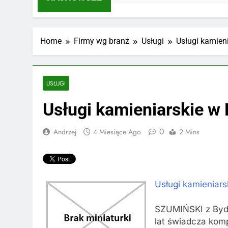
Home
Firmy wg branż
Usługi
Usługi kamien
USŁUGI
Usługi kamieniarskie w
0
Andrzej
4 Miesiące Ago
2 Mins
Usługi kamieniar
SZUMIŃSKI z Bydg
lat świadcza komp