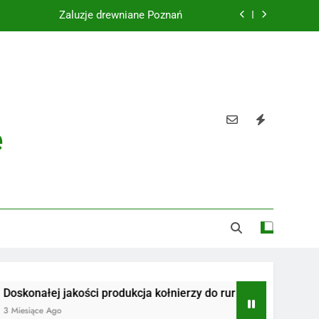
Żaluzje drewniane Poznań
Instalacje elektryczne Gdańsk
Wysokiej jakości spławik elektryczny
Utylizacja odpadów Lublin
e
Żaluzje drewniane Poznań
Instalacje elektryczne Gdańsk
Wysokiej jakości spławik elektryczny
j jakości produkcja kołnierzy do rur
Radiotelefony
Ago
3 Miesiące Ago