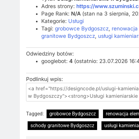
Adres strony:
https://www.szuminski.c
Page Rank:
N/A
(stan na 3 sierpnia, 2
Kategorie:
Usługi
Tagi:
grobowce Bydgoszcz
,
renowacja
granitowe Bydgoszcz
,
usługi kamienia
Odwiedziny botów:
googlebot:
4
(ostatnio: 23.07.2026 16:
Podlinkuj wpis:
Tagged:
grobowce Bydgoszcz
renowacja ele
schody granitowe Bydgoszcz
usługi kamieni