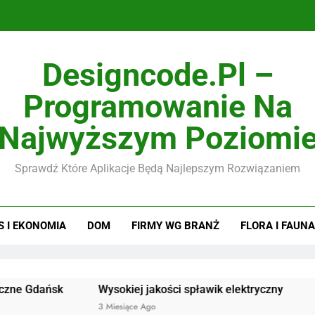
Designcode.pl –
Programowanie Na
Najwyższym Poziomi
Sprawdź Które Aplikacje Będą Najlepszym Rozwiązaniem
S I EKONOMIA
DOM
FIRMY WG BRANŻ
FLORA I FAUNA
ńsk
Wysokiej jakości spławik elektryczny
Doskonałe
3 Miesiące Ago
3 Miesiące 