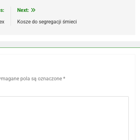
s:
Next:
ex
Kosze do segregacji śmieci
magane pola są oznaczone
*