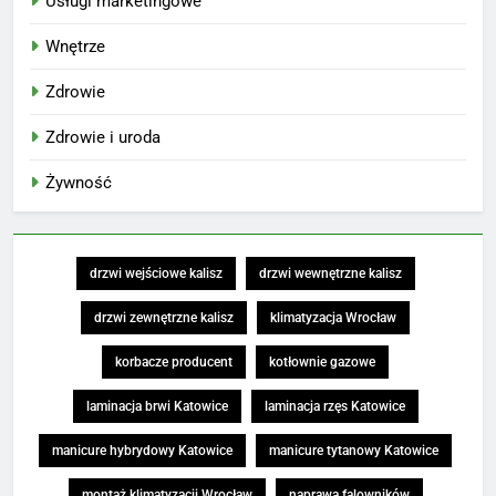
Usługi marketingowe
Wnętrze
Zdrowie
Zdrowie i uroda
Żywność
drzwi wejściowe kalisz
drzwi wewnętrzne kalisz
drzwi zewnętrzne kalisz
klimatyzacja Wrocław
korbacze producent
kotłownie gazowe
laminacja brwi Katowice
laminacja rzęs Katowice
manicure hybrydowy Katowice
manicure tytanowy Katowice
montaż klimatyzacji Wrocław
naprawa falowników