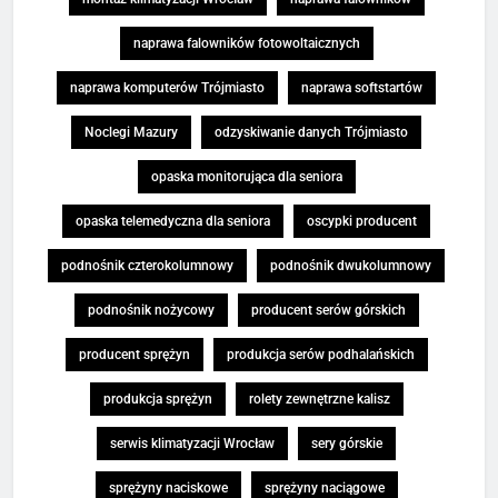
naprawa falowników fotowoltaicznych
naprawa komputerów Trójmiasto
naprawa softstartów
Noclegi Mazury
odzyskiwanie danych Trójmiasto
opaska monitorująca dla seniora
opaska telemedyczna dla seniora
oscypki producent
podnośnik czterokolumnowy
podnośnik dwukolumnowy
podnośnik nożycowy
producent serów górskich
producent sprężyn
produkcja serów podhalańskich
produkcja sprężyn
rolety zewnętrzne kalisz
serwis klimatyzacji Wrocław
sery górskie
sprężyny naciskowe
sprężyny naciągowe