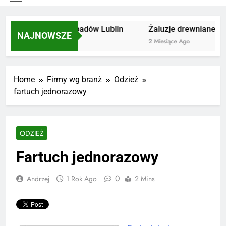
Utylizacja odpadów Lublin
Żaluzje drewniane Po
NAJNOWSZE
2 Miesiące Ago
2 Miesiące Ago
Home
Firmy wg branż
Odzież
fartuch jednorazowy
ODZIEŻ
Fartuch jednorazowy
0
Andrzej
1 Rok Ago
2 Mins