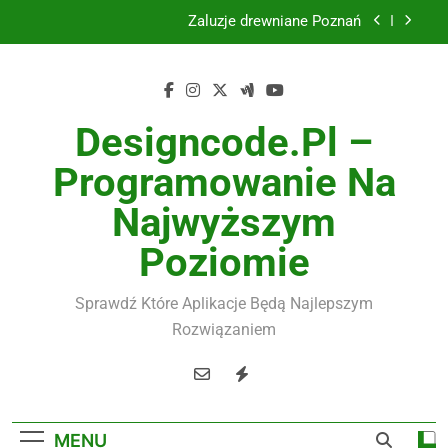
Skip
Żaluzje drewniane Poznań
to
content
Instalacje elektryczne Gdańsk
Wysokiej jakości spławik elektryczny
Designcode.pl –
Utylizacja odpadów Lublin
Programowanie Na
Żaluzje drewniane Poznań
Najwyższym
Instalacje elektryczne Gdańsk
Poziomie
Wysokiej jakości spławik elektryczny
Sprawdź Które Aplikacje Będą Najlepszym
Rozwiązaniem
MENU