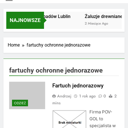
Utylizacja odpadów Lublin
Żaluzje drewniane Po
NAJNOWSZE
2 Miesiące Ago
2 Miesiące Ago
Home
fartuchy ochronne jednorazowe
fartuchy ochronne jednorazowe
Fartuch jednorazowy
Andrzej
1 rok ago
0
2
mins
ODZIEŻ
Firma POV-
GOL to
specjalista w