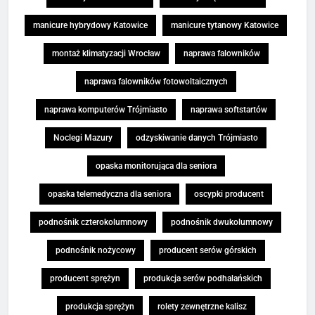
manicure hybrydowy Katowice
manicure tytanowy Katowice
montaż klimatyzacji Wrocław
naprawa falowników
naprawa falowników fotowoltaicznych
naprawa komputerów Trójmiasto
naprawa softstartów
Noclegi Mazury
odzyskiwanie danych Trójmiasto
opaska monitorująca dla seniora
opaska telemedyczna dla seniora
oscypki producent
podnośnik czterokolumnowy
podnośnik dwukolumnowy
podnośnik nożycowy
producent serów górskich
producent sprężyn
produkcja serów podhalańskich
produkcja sprężyn
rolety zewnętrzne kalisz