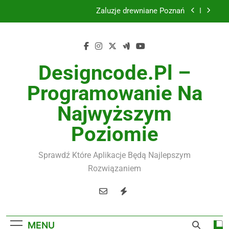
Skip
Żaluzje drewniane Poznań
to
content
Instalacje elektryczne Gdańsk
Wysokiej jakości spławik elektryczny
Designcode.pl –
Utylizacja odpadów Lublin
Programowanie Na
Żaluzje drewniane Poznań
Najwyższym
Instalacje elektryczne Gdańsk
Poziomie
Wysokiej jakości spławik elektryczny
Sprawdź Które Aplikacje Będą Najlepszym
Rozwiązaniem
MENU