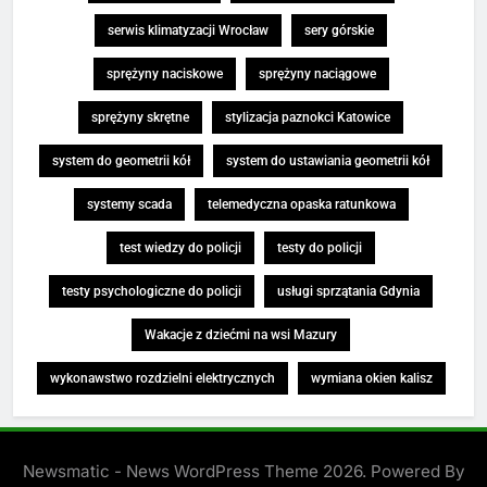
serwis klimatyzacji Wrocław
sery górskie
sprężyny naciskowe
sprężyny naciągowe
sprężyny skrętne
stylizacja paznokci Katowice
system do geometrii kół
system do ustawiania geometrii kół
systemy scada
telemedyczna opaska ratunkowa
test wiedzy do policji
testy do policji
testy psychologiczne do policji
usługi sprzątania Gdynia
Wakacje z dziećmi na wsi Mazury
wykonawstwo rozdzielni elektrycznych
wymiana okien kalisz
Newsmatic - News WordPress Theme 2026. Powered By