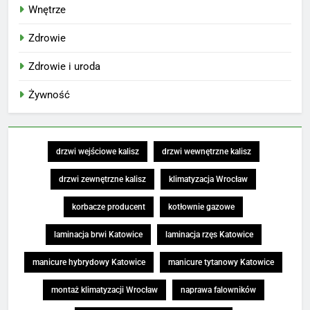
Wnętrze
Zdrowie
Zdrowie i uroda
Żywność
drzwi wejściowe kalisz
drzwi wewnętrzne kalisz
drzwi zewnętrzne kalisz
klimatyzacja Wrocław
korbacze producent
kotłownie gazowe
laminacja brwi Katowice
laminacja rzęs Katowice
manicure hybrydowy Katowice
manicure tytanowy Katowice
montaż klimatyzacji Wrocław
naprawa falowników