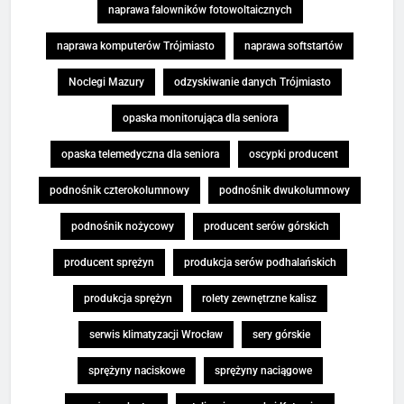
naprawa falowników fotowoltaicznych
naprawa komputerów Trójmiasto
naprawa softstartów
Noclegi Mazury
odzyskiwanie danych Trójmiasto
opaska monitorująca dla seniora
opaska telemedyczna dla seniora
oscypki producent
podnośnik czterokolumnowy
podnośnik dwukolumnowy
podnośnik nożycowy
producent serów górskich
producent sprężyn
produkcja serów podhalańskich
produkcja sprężyn
rolety zewnętrzne kalisz
serwis klimatyzacji Wrocław
sery górskie
sprężyny naciskowe
sprężyny naciągowe