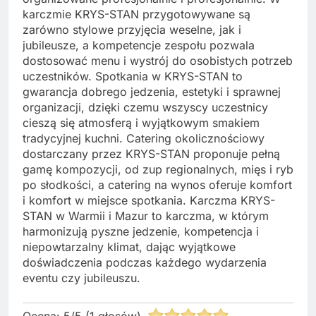
karczmie KRYS-STAN przygotowywane są
zarówno stylowe przyjęcia weselne, jak i
jubileusze, a kompetencje zespołu pozwala
dostosować menu i wystrój do osobistych potrzeb
uczestników. Spotkania w KRYS-STAN to
gwarancja dobrego jedzenia, estetyki i sprawnej
organizacji, dzięki czemu wszyscy uczestnicy
cieszą się atmosferą i wyjątkowym smakiem
tradycyjnej kuchni. Catering okolicznościowy
dostarczany przez KRYS-STAN proponuje pełną
gamę kompozycji, od zup regionalnych, mięs i ryb
po słodkości, a catering na wynos oferuje komfort
i komfort w miejsce spotkania. Karczma KRYS-
STAN w Warmii i Mazur to karczma, w którym
harmonizują pyszne jedzenie, kompetencja i
niepowtarzalny klimat, dając wyjątkowe
doświadczenia podczas każdego wydarzenia
eventu czy jubileuszu.
Ocena:
5
/
5
(
1
głosów)