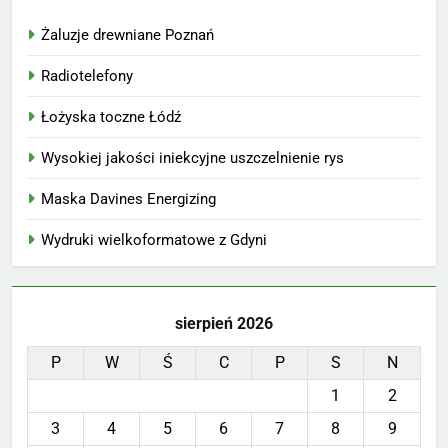
Żaluzje drewniane Poznań
Radiotelefony
Łożyska toczne Łódź
Wysokiej jakości iniekcyjne uszczelnienie rys
Maska Davines Energizing
Wydruki wielkoformatowe z Gdyni
sierpień 2026
P
W
Ś
C
P
S
N
1
2
3
4
5
6
7
8
9