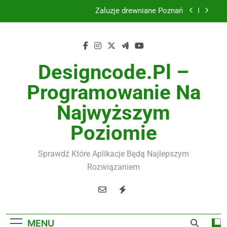
Skip
to
Instalacje elektryczne Gdańsk
content
Wysokiej jakości spławik elektryczny
Designcode.pl –
Utylizacja odpadów Lublin
Programowanie Na
Żaluzje drewniane Poznań
Najwyższym
Instalacje elektryczne Gdańsk
Poziomie
Wysokiej jakości spławik elektryczny
Sprawdź Które Aplikacje Będą Najlepszym
Rozwiązaniem
MENU