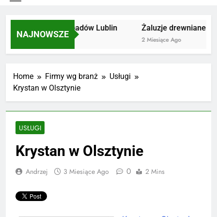
Utylizacja odpadów Lublin
Żaluzje drewniane Poz
NAJNOWSZE
2 Miesiące Ago
2 Miesiące Ago
Home
Firmy wg branż
Usługi
Krystan w Olsztynie
USŁUGI
Krystan w Olsztynie
0
Andrzej
3 Miesiące Ago
2 Mins