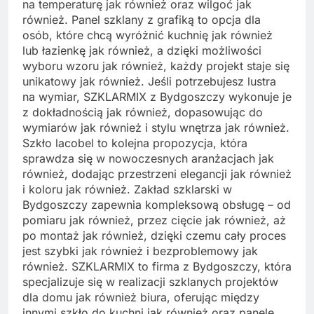
na temperaturę jak również oraz wilgoć jak
również. Panel szklany z grafiką to opcja dla
osób, które chcą wyróżnić kuchnię jak również
lub łazienkę jak również, a dzięki możliwości
wyboru wzoru jak również, każdy projekt staje się
unikatowy jak również. Jeśli potrzebujesz lustra
na wymiar, SZKLARMIX z Bydgoszczy wykonuje je
z dokładnością jak również, dopasowując do
wymiarów jak również i stylu wnętrza jak również.
Szkło lacobel to kolejna propozycja, która
sprawdza się w nowoczesnych aranżacjach jak
również, dodając przestrzeni elegancji jak również
i koloru jak również. Zakład szklarski w
Bydgoszczy zapewnia kompleksową obsługę – od
pomiaru jak również, przez cięcie jak również, aż
po montaż jak również, dzięki czemu cały proces
jest szybki jak również i bezproblemowy jak
również. SZKLARMIX to firma z Bydgoszczy, która
specjalizuje się w realizacji szklanych projektów
dla domu jak również biura, oferując między
innymi szkło do kuchni jak również oraz panele