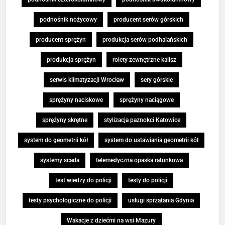
podnośnik nożycowy
producent serów górskich
producent sprężyn
produkcja serów podhalańskich
produkcja sprężyn
rolety zewnętrzne kalisz
serwis klimatyzacji Wrocław
sery górskie
sprężyny naciskowe
sprężyny naciągowe
sprężyny skrętne
stylizacja paznokci Katowice
system do geometrii kół
system do ustawiania geometrii kół
systemy scada
telemedyczna opaska ratunkowa
test wiedzy do policji
testy do policji
testy psychologiczne do policji
usługi sprzątania Gdynia
Wakacje z dziećmi na wsi Mazury