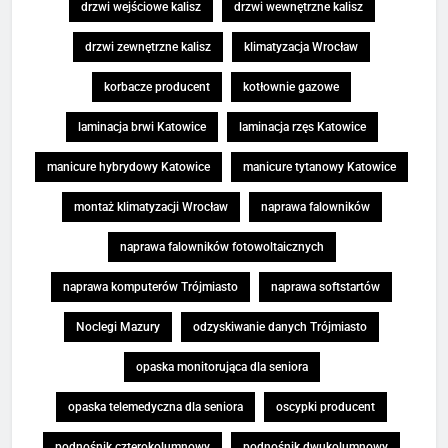
drzwi wejściowe kalisz
drzwi wewnętrzne kalisz
drzwi zewnętrzne kalisz
klimatyzacja Wrocław
korbacze producent
kotłownie gazowe
laminacja brwi Katowice
laminacja rzęs Katowice
manicure hybrydowy Katowice
manicure tytanowy Katowice
montaż klimatyzacji Wrocław
naprawa falowników
naprawa falowników fotowoltaicznych
naprawa komputerów Trójmiasto
naprawa softstartów
Noclegi Mazury
odzyskiwanie danych Trójmiasto
opaska monitorująca dla seniora
opaska telemedyczna dla seniora
oscypki producent
podnośnik czterokolumnowy
podnośnik dwukolumnowy