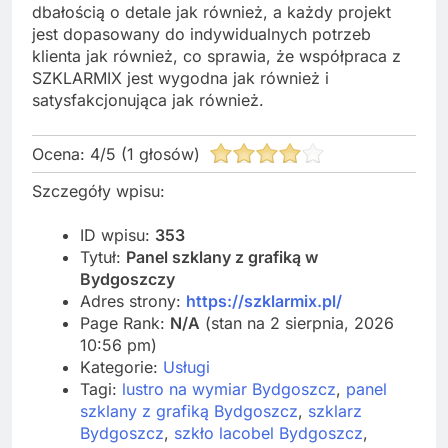
dbałością o detale jak również, a każdy projekt
jest dopasowany do indywidualnych potrzeb
klienta jak również, co sprawia, że współpraca z
SZKLARMIX jest wygodna jak również i
satysfakcjonująca jak również.
Ocena:
4
/
5
(
1
głosów)
Szczegóły wpisu:
ID wpisu:
353
Tytuł:
Panel szklany z grafiką w
Bydgoszczy
Adres strony:
https://szklarmix.pl/
Page Rank:
N/A
(stan na 2 sierpnia, 2026
10:56 pm)
Kategorie:
Usługi
Tagi:
lustro na wymiar Bydgoszcz
,
panel
szklany z grafiką Bydgoszcz
,
szklarz
Bydgoszcz
,
szkło lacobel Bydgoszcz
,