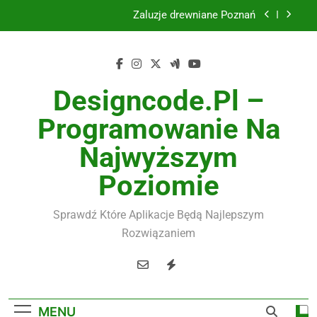
Skip
Instalacje elektryczne Gdańsk
to
content
Wysokiej jakości spławik elektryczny
Utylizacja odpadów Lublin
Designcode.pl –
Żaluzje drewniane Poznań
Programowanie Na
Instalacje elektryczne Gdańsk
Najwyższym
Wysokiej jakości spławik elektryczny
Poziomie
Sprawdź Które Aplikacje Będą Najlepszym
Rozwiązaniem
MENU