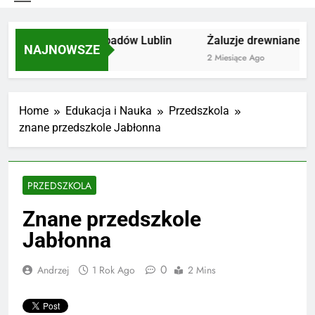
Utylizacja odpadów Lublin
Żaluzje drewniane Poz
NAJNOWSZE
2 Miesiące Ago
2 Miesiące Ago
Home
Edukacja i Nauka
Przedszkola
znane przedszkole Jabłonna
PRZEDSZKOLA
Znane przedszkole
Jabłonna
0
Andrzej
1 Rok Ago
2 Mins