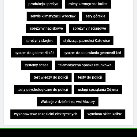
produkcja sprężyn
rolety zewnętrzne kalisz
serwis klimatyzacji Wrocław
sery górskie
sprężyny naciskowe
sprężyny naciągowe
sprężyny skrętne
stylizacja paznokci Katowice
system do geometrii kół
system do ustawiania geometrii kół
systemy scada
telemedyczna opaska ratunkowa
test wiedzy do policji
testy do policji
testy psychologiczne do policji
usługi sprzątania Gdynia
Wakacje z dziećmi na wsi Mazury
wykonawstwo rozdzielni elektrycznych
wymiana okien kalisz