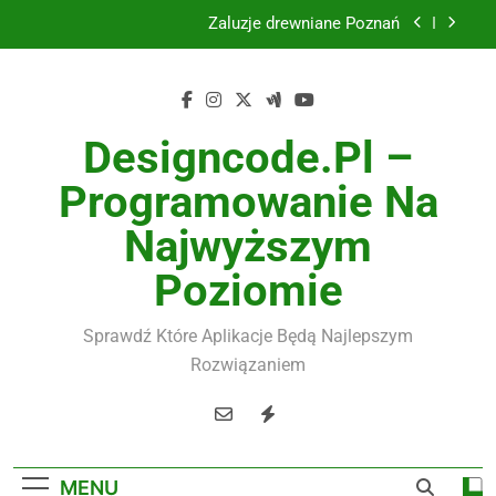
Żaluzje drewniane Poznań
Skip
to
Instalacje elektryczne Gdańsk
content
Wysokiej jakości spławik elektryczny
Designcode.pl –
Utylizacja odpadów Lublin
Programowanie Na
Żaluzje drewniane Poznań
Najwyższym
Instalacje elektryczne Gdańsk
Poziomie
Wysokiej jakości spławik elektryczny
Sprawdź Które Aplikacje Będą Najlepszym
Rozwiązaniem
MENU