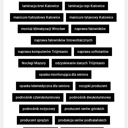
laminacja brwi Katowice
laminacja rzęs Katowice
manicure hybrydowy Katowice
manicure tytanowy Katowice
montaż klimatyzacji Wrocław
naprawa falowników
naprawa falowników fotowoltaicznych
naprawa komputerów Trójmiasto
naprawa softstartów
Noclegi Mazury
odzyskiwanie danych Trójmiasto
opaska monitorująca dla seniora
opaska telemedyczna dla seniora
oscypki producent
podnośnik czterokolumnowy
podnośnik dwukolumnowy
podnośnik nożycowy
producent serów górskich
producent sprężyn
produkcja serów podhalańskich