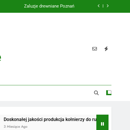
Żaluzje drewniane Poznań
Instalacje elektryczne Gdańsk
Wysokiej jakości spławik elektryczny
Utylizacja odpadów Lublin
e
Żaluzje drewniane Poznań
Instalacje elektryczne Gdańsk
Wysokiej jakości spławik elektryczny
łej jakości produkcja kołnierzy do rur
Radiotelefony
e Ago
3 Miesiące Ago