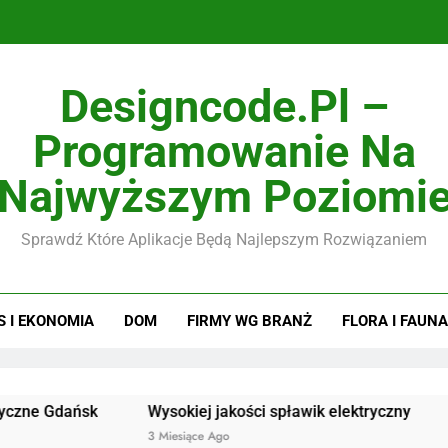
Designcode.pl –
Programowanie Na
Najwyższym Poziomi
Sprawdź Które Aplikacje Będą Najlepszym Rozwiązaniem
S I EKONOMIA
DOM
FIRMY WG BRANŻ
FLORA I FAUNA
ańsk
Wysokiej jakości spławik elektryczny
Doskona
3 Miesiące Ago
3 Miesiąc