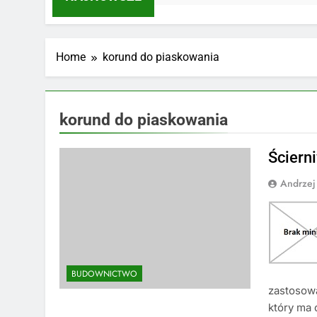
Home
korund do piaskowania
korund do piaskowania
Ściern
Andrzej
BUDOWNICTWO
zastosowa
który ma