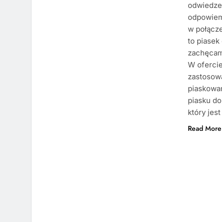
odwiedzen
odpowiemy
w połącze
to piasek
zachęcam
W ofercie
zastosowa
piaskowan
piasku do
który jes
Read More