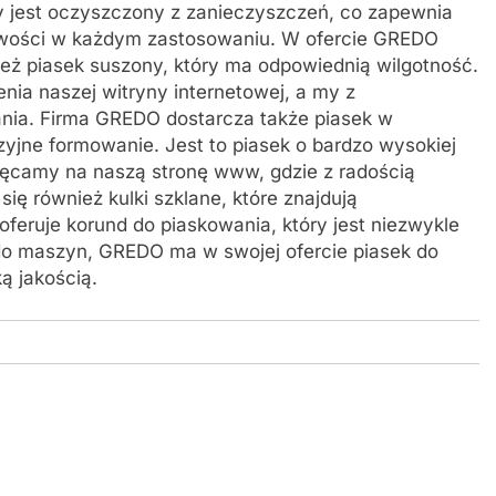
y jest oczyszczony z zanieczyszczeń, co zapewnia
wości w każdym zastosowaniu. W ofercie GREDO
ież piasek suszony, który ma odpowiednią wilgotność.
ia naszej witryny internetowej, a my z
nia. Firma GREDO dostarcza także piasek w
zyjne formowanie. Jest to piasek o bardzo wysokiej
achęcamy na naszą stronę www, gdzie z radością
ę również kulki szklane, które znajdują
feruje korund do piaskowania, który jest niezwykle
 do maszyn, GREDO ma w swojej ofercie piasek do
ką jakością.