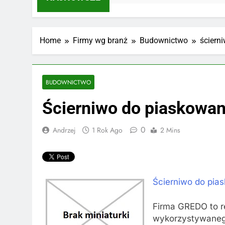
Home
Firmy wg branż
Budownictwo
ściern
BUDOWNICTWO
Ścierniwo do piaskowan
0
Andrzej
1 Rok Ago
2 Mins
Ścierniwo do pia
Firma GREDO to r
wykorzystywanego