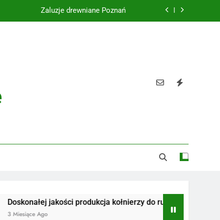
Żaluzje drewniane Poznań
Instalacje elektryczne Gdańsk
Wysokiej jakości spławik elektryczny
Utylizacja odpadów Lublin
e
Żaluzje drewniane Poznań
Instalacje elektryczne Gdańsk
Wysokiej jakości spławik elektryczny
łej jakości produkcja kołnierzy do rur
Radiotelefony
e Ago
3 Miesiące Ago