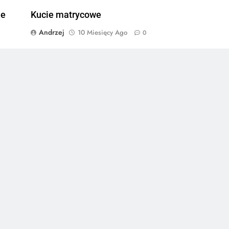
ie
Kucie matrycowe
Andrzej
10 Miesięcy Ago
0