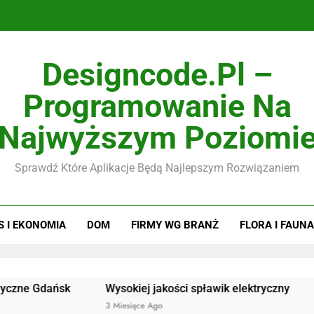
Designcode.pl –
Programowanie Na
Najwyższym Poziomi
Sprawdź Które Aplikacje Będą Najlepszym Rozwiązaniem
S I EKONOMIA
DOM
FIRMY WG BRANŻ
FLORA I FAUNA
ańsk
Wysokiej jakości spławik elektryczny
Doskona
3 Miesiące Ago
3 Miesiąc