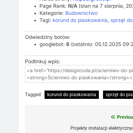
Page Rank:
N/A
(stan na 7 sierpnia, 2
Kategorie:
Budownictwo
Tagi:
korund do piaskowania
,
sprzęt d
Odwiedziny botów:
googlebot:
6
(ostatnio: 05.12.2025 09:
Podlinkuj wpis:
Tagged:
korund do piaskowania
sprzęt do pi
Previou
Nawigacja
wpisu
Projekty instalacji elektryczny