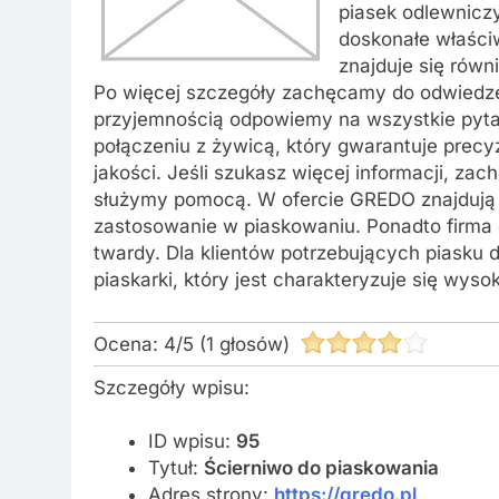
piasek odlewnicz
doskonałe właści
znajduje się równ
Po więcej szczegóły zachęcamy do odwiedzen
przyjemnością odpowiemy na wszystkie pyta
połączeniu z żywicą, który gwarantuje precy
jakości. Jeśli szukasz więcej informacji, z
służymy pomocą. W ofercie GREDO znajdują si
zastosowanie w piaskowaniu. Ponadto firma o
twardy. Dla klientów potrzebujących piasku
piaskarki, który jest charakteryzuje się wyso
Ocena:
4
/
5
(
1
głosów)
Szczegóły wpisu:
ID wpisu:
95
Tytuł:
Ścierniwo do piaskowania
Adres strony:
https://gredo.pl