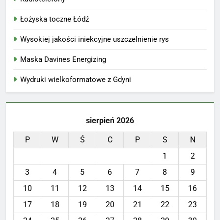
Łożyska toczne Łódź
Wysokiej jakości iniekcyjne uszczelnienie rys
Maska Davines Energizing
Wydruki wielkoformatowe z Gdyni
sierpień 2026
P
W
Ś
C
P
S
N
1
2
3
4
5
6
7
8
9
10
11
12
13
14
15
16
17
18
19
20
21
22
23