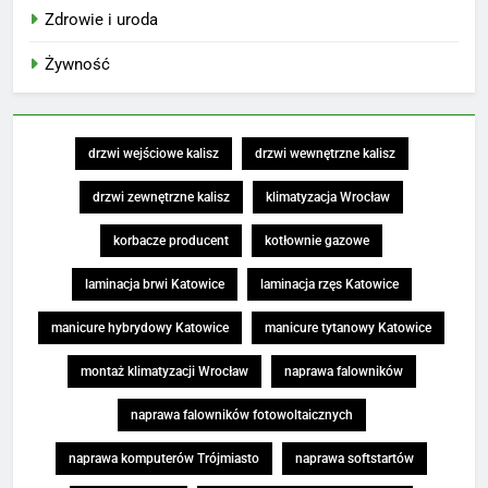
Zdrowie i uroda
Żywność
drzwi wejściowe kalisz
drzwi wewnętrzne kalisz
drzwi zewnętrzne kalisz
klimatyzacja Wrocław
korbacze producent
kotłownie gazowe
laminacja brwi Katowice
laminacja rzęs Katowice
manicure hybrydowy Katowice
manicure tytanowy Katowice
montaż klimatyzacji Wrocław
naprawa falowników
naprawa falowników fotowoltaicznych
naprawa komputerów Trójmiasto
naprawa softstartów