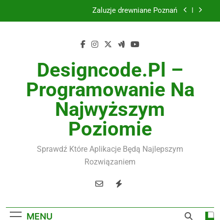
Skip
Żaluzje drewniane Poznań
to
content
Instalacje elektryczne Gdańsk
Wysokiej jakości spławik elektryczny
Designcode.pl –
Utylizacja odpadów Lublin
Programowanie Na
Żaluzje drewniane Poznań
Najwyższym
Instalacje elektryczne Gdańsk
Poziomie
Wysokiej jakości spławik elektryczny
Sprawdź Które Aplikacje Będą Najlepszym
Rozwiązaniem
MENU