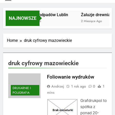
Utylizacja odpadów Lublin
Żaluzje drewniane 
NAJNOWSZE
2 Miesiące Ago
2 Miesiące Ago
Home
druk cyfrowy mazowieckie
druk cyfrowy mazowieckie
Foliowanie wydruków
Andrzej
1 rok ago
0
1
DRUKARNIE I
mins
POLIGRAFIA
Grafdrukpol to
spółka z
ponad 20-