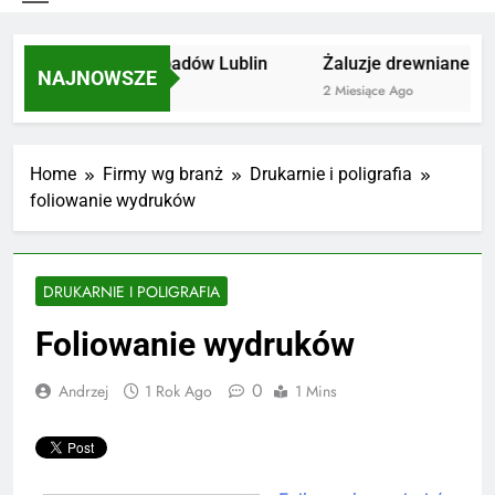
Utylizacja odpadów Lublin
Żaluzje drewniane Po
NAJNOWSZE
2 Miesiące Ago
2 Miesiące Ago
Home
Firmy wg branż
Drukarnie i poligrafia
foliowanie wydruków
DRUKARNIE I POLIGRAFIA
Foliowanie wydruków
0
Andrzej
1 Rok Ago
1 Mins