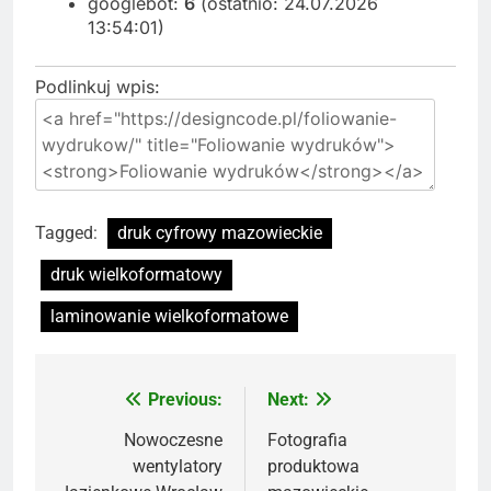
googlebot:
6
(ostatnio: 24.07.2026
13:54:01)
Podlinkuj wpis:
Tagged:
druk cyfrowy mazowieckie
druk wielkoformatowy
laminowanie wielkoformatowe
Previous:
Next:
Nawigacja
wpisu
Nowoczesne
Fotografia
wentylatory
produktowa