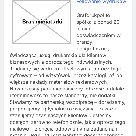
Foliowanie wydruków
Grafdrukpol to
spółka z ponad 20-
letnim
doświadczeniem w
branży
poligraficznej,
świadcząca usługi drukarskie dla klientów
biznesowych a oprócz tego indywidualnych.
Trudnimy się w druku offsetowym a oprócz tego
cyfrowym – od wizytówek, przez katalogi, aż po
większe nakłady materiałów reklamowych.
Nowoczesny park mechaniczny, dbałość o detale
i terminowość to nasze standardy, nie dodatki.
Stawiamy na partnerską współpracę – doradzamy,
proponujemy optymalne rozwiązania i zawsze
szanujemy czas naszych klientów. Jesteśmy
dostępni zarówno telefonicznie, jak a oprócz tego
mailowo – z chęcią odpowiemy na zadane nam
pytanie. Jeżeli szukają Państwo doświadczonego