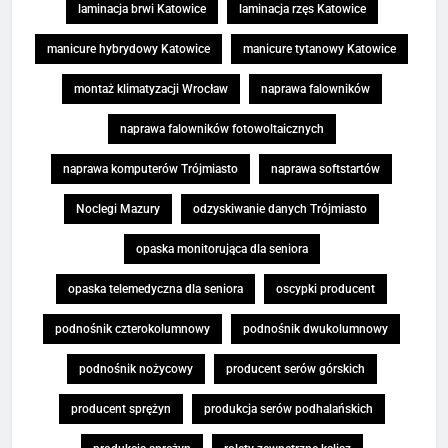
laminacja brwi Katowice
laminacja rzęs Katowice
manicure hybrydowy Katowice
manicure tytanowy Katowice
montaż klimatyzacji Wrocław
naprawa falowników
naprawa falowników fotowoltaicznych
naprawa komputerów Trójmiasto
naprawa softstartów
Noclegi Mazury
odzyskiwanie danych Trójmiasto
opaska monitorująca dla seniora
opaska telemedyczna dla seniora
oscypki producent
podnośnik czterokolumnowy
podnośnik dwukolumnowy
podnośnik nożycowy
producent serów górskich
producent sprężyn
produkcja serów podhalańskich