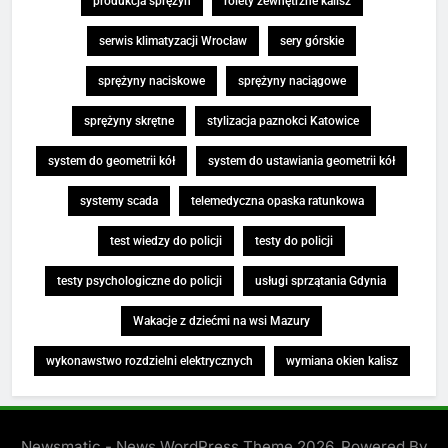
produkcja sprężyn
rolety zewnętrzne kalisz
serwis klimatyzacji Wrocław
sery górskie
sprężyny naciskowe
sprężyny naciągowe
sprężyny skrętne
stylizacja paznokci Katowice
system do geometrii kół
system do ustawiania geometrii kół
systemy scada
telemedyczna opaska ratunkowa
test wiedzy do policji
testy do policji
testy psychologiczne do policji
usługi sprzątania Gdynia
Wakacje z dziećmi na wsi Mazury
wykonawstwo rozdzielni elektrycznych
wymiana okien kalisz
Newsmatic - News WordPress Theme 2026. Powered By