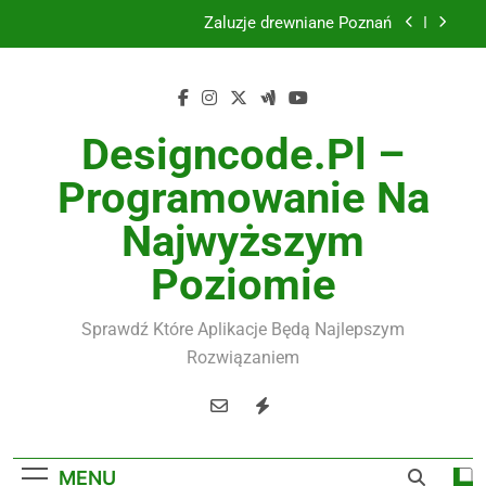
Skip
Żaluzje drewniane Poznań
to
content
Instalacje elektryczne Gdańsk
Wysokiej jakości spławik elektryczny
Designcode.pl –
Utylizacja odpadów Lublin
Programowanie Na
Żaluzje drewniane Poznań
Najwyższym
Instalacje elektryczne Gdańsk
Poziomie
Wysokiej jakości spławik elektryczny
Sprawdź Które Aplikacje Będą Najlepszym
Rozwiązaniem
MENU