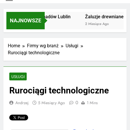
Utylizacja odpadów Lublin
Żaluzje drewniane Poz
NAJNOWSZE
2 Miesiące Ago
2 Miesiące Ago
Home
Firmy wg branż
Usługi
Rurociągi technologiczne
USŁUGI
Rurociągi technologiczne
0
Andrzej
5 Miesięcy Ago
1 Mins