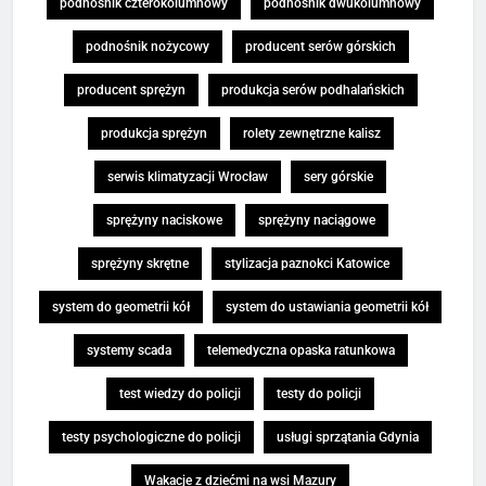
podnośnik czterokolumnowy
podnośnik dwukolumnowy
podnośnik nożycowy
producent serów górskich
producent sprężyn
produkcja serów podhalańskich
produkcja sprężyn
rolety zewnętrzne kalisz
serwis klimatyzacji Wrocław
sery górskie
sprężyny naciskowe
sprężyny naciągowe
sprężyny skrętne
stylizacja paznokci Katowice
system do geometrii kół
system do ustawiania geometrii kół
systemy scada
telemedyczna opaska ratunkowa
test wiedzy do policji
testy do policji
testy psychologiczne do policji
usługi sprzątania Gdynia
Wakacje z dziećmi na wsi Mazury