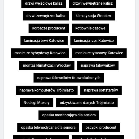
drzwi wejściowe kalisz
drzwi wewnętrzne kalisz
drzwi zewnętrzne kalisz
klimatyzacja Wrocław
korbacze producent
kotłownie gazowe
laminacja brwi Katowice
laminacja rzęs Katowice
manicure hybrydowy Katowice
manicure tytanowy Katowice
montaż klimatyzacji Wrocław
naprawa falowników
naprawa falowników fotowoltaicznych
naprawa komputerów Trójmiasto
naprawa softstartów
Noclegi Mazury
odzyskiwanie danych Trójmiasto
opaska monitorująca dla seniora
opaska telemedyczna dla seniora
oscypki producent