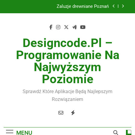
Żaluzje drewniane Poznań
Skip
to
Instalacje elektryczne Gdańsk
content
Wysokiej jakości spławik elektryczny
Designcode.pl –
Utylizacja odpadów Lublin
Programowanie Na
Żaluzje drewniane Poznań
Najwyższym
Instalacje elektryczne Gdańsk
Poziomie
Wysokiej jakości spławik elektryczny
Sprawdź Które Aplikacje Będą Najlepszym
Rozwiązaniem
MENU