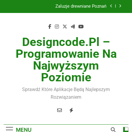
Skip
Instalacje elektryczne Gdańsk
to
content
Wysokiej jakości spławik elektryczny
Utylizacja odpadów Lublin
Designcode.pl –
Żaluzje drewniane Poznań
Programowanie Na
Instalacje elektryczne Gdańsk
Najwyższym
Wysokiej jakości spławik elektryczny
Poziomie
Sprawdź Które Aplikacje Będą Najlepszym
Rozwiązaniem
MENU