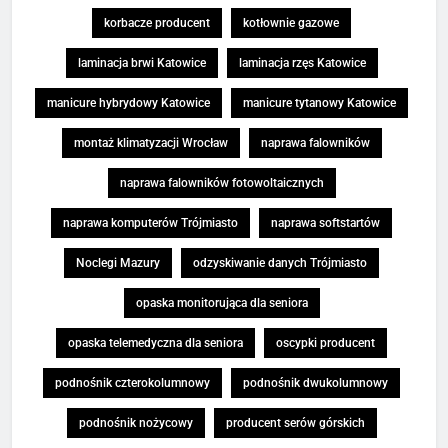
korbacze producent
kotłownie gazowe
laminacja brwi Katowice
laminacja rzęs Katowice
manicure hybrydowy Katowice
manicure tytanowy Katowice
montaż klimatyzacji Wrocław
naprawa falowników
naprawa falowników fotowoltaicznych
naprawa komputerów Trójmiasto
naprawa softstartów
Noclegi Mazury
odzyskiwanie danych Trójmiasto
opaska monitorująca dla seniora
opaska telemedyczna dla seniora
oscypki producent
podnośnik czterokolumnowy
podnośnik dwukolumnowy
podnośnik nożycowy
producent serów górskich