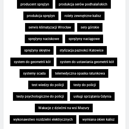
producent sprężyn
produkcja serów podhalańskich
produkcja sprężyn
rolety zewnętrzne kalisz
serwis klimatyzacji Wrocław
sery górskie
sprężyny naciskowe
sprężyny naciągowe
sprężyny skrętne
stylizacja paznokci Katowice
system do geometrii kół
system do ustawiania geometrii kół
systemy scada
telemedyczna opaska ratunkowa
test wiedzy do policji
testy do policji
testy psychologiczne do policji
usługi sprzątania Gdynia
Wakacje z dziećmi na wsi Mazury
wykonawstwo rozdzielni elektrycznych
wymiana okien kalisz