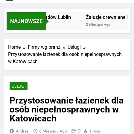
Utylizacja odpadów Lublin
Żaluzje drewniane Pozn
NAJNOWSZE
2 Miesiące Ago
2 Miesiące Ago
Home
Firmy wg branż
Usługi
Przystosowanie łazienek dla osób niepełnosprawnych
w Katowicach
USŁUGI
Przystosowanie łazienek dla
osób niepełnosprawnych w
Katowicach
0
Andrzej
6 Miesięcy Ago
1 Mins